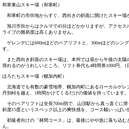
和寒東山スキー場（和寒町）
和寒町の市街地からすぐ、西向きの斜面に開けたスキー場
旭川市街からはクルマで45分ほどかかりますが、アクセス
ライブの難易度は高くありません。
ゲレンデには600mほどのペアリフトと、300mほどのシ
す。
また西向き斜面のスキー場は、本州では昼から午後の太陽の
滑れるのがうれしいところ。リフト券代も4時間券1000円、1
ほろたちスキー場（幌加内町）
北海道でも有数の豪雪地帯、幌加内町にあるローカルゲレン
丹別峠を越え、1時間かけてくるだけの価値を持っています。
そのペアリフトは全長700m弱で、山頂駅から真っ直ぐに滑
斜度15度というスペック以上の爽快感を、コース幅いっぱい
初級者向けの「林間コース」は、最後にやや急に落ち込むと
ん。