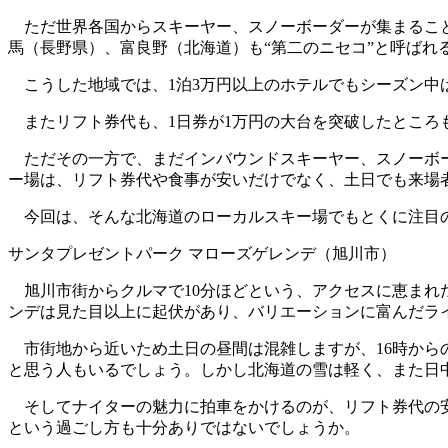
ただ世界各国からスキーヤー、スノーボーダーが集まること
馬（長野県）、富良野（北海道）も“第二のニセコ”と呼ばれ
こうした地域では、1泊3万円以上のホテルでもシーズン中は予
またリフト券代も、1日券が1万円の大台を突破したところ
ただその一方で、まだインバウンドスキーヤー、スノーボー
ー場は、リフト券代や食事が安いだけでなく、土日でも来場
今回は、そんな北海道のローカルスキー場でもとくに注目の
サンタプレゼントパーク マローズゲレンデ（旭川市）
旭川市街からクルマで10分ほどという、アクセスに恵まれ
ンデは見た目以上に起伏があり、バリエーションに富んだラ
市街地から近いため土日の昼間は混雑しますが、16時から
と思う人もいるでしょう。しかし北海道の雪は軽く、また日
そしてナイターの魅力に拍車をかけるのが、リフト券代の安さ
という過ごし方も十分ありではないでしょうか。