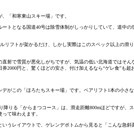
が、「和寒東山スキー場」です。
ルートとなる国道40号は除雪体制がしっかりしていて、道中の
ングルリフトが架かるだけ、しかし実際はこのスペック以上の滑
直射で雪質が悪化しがちですが、気温の低い北海道ではそん
日券2000円と、驚くほどの安さ、付け加えるなら“ゲレ食”も
デがこの「ほろたちスキー場」です。ペアリフト1本の小さな
り降りる「からまつコース」は、滑走距離800mほどですが、
使って味わえます。
いうレイアウトで、ゲレンデボトムから見ると「こんな急斜