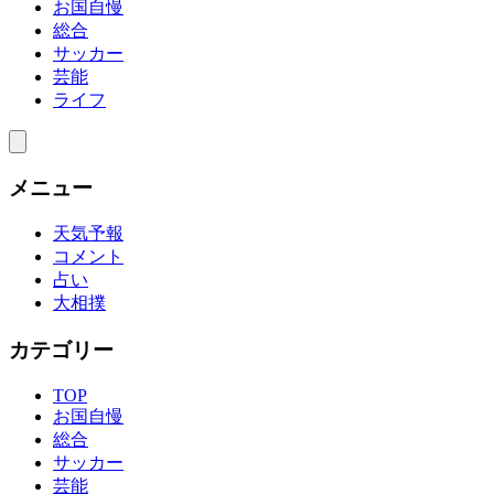
お国自慢
総合
サッカー
芸能
ライフ
メニュー
天気予報
コメント
占い
大相撲
カテゴリー
TOP
お国自慢
総合
サッカー
芸能