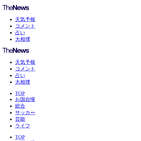
天気予報
コメント
占い
大相撲
天気予報
コメント
占い
大相撲
TOP
お国自慢
総合
サッカー
芸能
ライフ
TOP