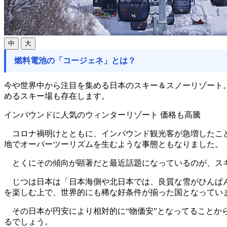
中
大
燃料電池の「コージェネ」とは？
今や世界中から注目を集める日本のスキー＆スノーリゾート
めるスキー場も存在します。
インバウンドに人気のウィンターリゾート 価格も高騰
コロナ禍明けとともに、インバウンド観光客が急増したこと
地でオーバーツーリズムを生むような事態ともなりました。
とくにその傾向が顕著だと最近話題になっているのが、ス
じつは日本は「日本海側や北日本では、良質な雪がひんぱん
を楽しむ上で、世界的にも稀な好条件が揃った国となってい
その日本が円安により相対的に“物価安”となってることから
るでしょう。