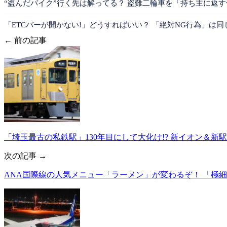
“盗んだバイク”行く先は解ってる？ 盗難二輪車を「持ち主に返
「ETCバーが開かない!」どうすればいい？ 「絶対NG行為」は同
← 前の記事
「埼玉最古の私鉄駅」130年目にして大化け!? 新イオン＆
次の記事 →
ANA国際線の人気メニュー「ラーメン」が変わるぞ！ 「極