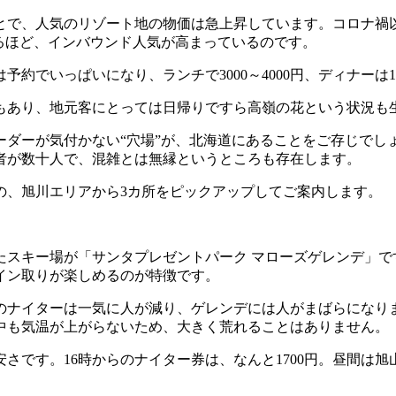
で、人気のリゾート地の物価は急上昇しています。コロナ禍
るほど、インバウンド人気が高まっているのです。
約でいっぱいになり、ランチで3000～4000円、ディナー
もあり、地元客にとっては日帰りですら高嶺の花という状況も
ダーが気付かない“穴場”が、北海道にあることをご存じでし
者が数十人で、混雑とは無縁というところも存在します。
、旭川エリアから3カ所をピックアップしてご案内します。
たスキー場が「サンタプレゼントパーク マローズゲレンデ」で
イン取りが楽しめるのが特徴です。
のナイターは一気に人が減り、ゲレンデには人がまばらになり
中も気温が上がらないため、大きく荒れることはありません。
です。16時からのナイター券は、なんと1700円。昼間は