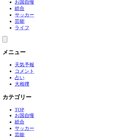
お国自慢
総合
サッカー
芸能
ライフ
メニュー
天気予報
コメント
占い
大相撲
カテゴリー
TOP
お国自慢
総合
サッカー
芸能