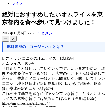
ライフ
絶対におすすめしたいオムライスを東
京都内を食べ歩いて見つけました！
2017年11月6日 22:25
まとメシ
中
大
燃料電池の「コージェネ」とは？
レストラン コニシのオムライス [恵比寿]
オムライス 950円
「特別なことは何もしていないんです。いい食材を使い、調
理の基本を守っているだけ」。店主の小西正さんは謙遜して
言うが、豊富なメニューはどれも間違いない味。レストラン
コニシ 地下鉄日比谷線広尾駅2番出口から徒歩6分、JR線
ほか恵比寿駅西口から徒歩7分
これぞ王道基本を頑なに守るシンプルな旨さ！とりわけオム
ライスの素朴な旨さには笑みがこぼれる（洋食/恵比寿）
https://matomeshi.jp/articles/347