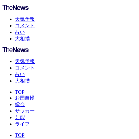
天気予報
コメント
占い
大相撲
天気予報
コメント
占い
大相撲
TOP
お国自慢
総合
サッカー
芸能
ライフ
TOP