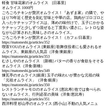
軽食 甘味花家のオムライス [日暮里]
オムライス 1000円
ごろごろチキンが贅沢オムライス！『あずま家』の隣で、や
はり70年近く歴史を刻む甘味と中華の店。鶏肉がゴロゴロと
入ったケチャップライスは、薄めの味付けで、玉子にかかる
ケチャップと少しずつ混ぜると丁度良い濃さに。レトロな姿
ながら計算された美味しさのオムライス。
ごろごろチキンが贅沢オムライス！（カフェ/日暮里）
https://matomeshi.jp/articles/352
喫茶YOUのオムライス [東銀座] 歌舞伎役者にも愛されるオ
ムライス、東銀座の人気店（洋食/東銀座）
https://matomeshi.jp/articles/353
むさしやのオムライス [新橋] バターの香りが食欲をそそる
オムライス（洋食/新橋）
https://matomeshi.jp/articles/349
煉瓦亭のオムライス[銀座] 玉子の味わいが豊かな元祖の味
「元祖オムライス」（洋食/銀座）
https://matomeshi.jp/articles/350
レストランチャモロのオムライス [恵比寿] 他では食べられ
ないオムライス、行列必至の美味（洋食/恵比寿）
https://matomeshi.jp/articles/351
西洋料理 杉山亭のオムライス [西小山] 不動の人気メニュ