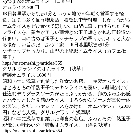
あづま家のオムライス [日暮里]
オムライス 900円
JR日暮里駅から徒歩1分という立地で70年近く営業する軽
食、定食も多く揃う喫茶店。看板は中華料理。しかしながら
オムライスもぜひ食べてほしい。山型に盛り付けられたチキ
ンライスを、黄色が美しい薄焼きの玉子焼きが包む正統派の
佇まい。口に含めば玉子とケチャップの香りがふわりと広が
る懐かしい旨さだ。あづま家 JR日暮里駅徒歩1分
ケチャップたっぷり。山型の正統派オムライス（カフェ/日
暮里）
https://matomeshi.jp/articles/355
グリル グランドのオムライス [浅草]
特製オムライス 1600円
昭和16年に浅草で創業した洋食の名店。「特製オムライス」
はとろとろの半熟玉子でチキンライスを覆い、2週間かけて
仕込むデミグラスソースがたっぷりかかる。卵のふわふわ感
とパラッとした食感のライス、まろやかなソースが三位一体
の美味しさだ。ハヤシソースをかけた「オムハヤシ」（2000
円）なども人気。グリル グランド 浅草駅
昭和16年に浅草で創業した洋食の名店。ふわとろの半熟玉子
が優しい味わいの「特製オムライス」（洋食/浅草）
https://matomeshi.jp/articles/354