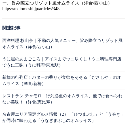
ー、旨み際立つリゾット風オムライス（洋食/西小山）
https://matomeshi.jp/articles/348
関連記事
西洋料理 杉山亭｜不動の人気メニュー、旨み際立つリゾット風
オムライス（洋食/西小山）
うに屋のあまごころ｜アイスまでウニ尽くし！ウニ料理専門店
でうに三昧（うに料理/東京駅）
新橋の行列店！バターの香りが食欲をそそる「むさしや」のオ
ムライス（洋食/新橋）
レストラン チャモロ｜行列必至のオムライス、他では食べられ
ない美味！（洋食/恵比寿）
名古屋エリア限定グルメ情報（2） 「ひつまぶし」と「う巻き」
が同時に味わえる「うなぎまぶしのオムライス」