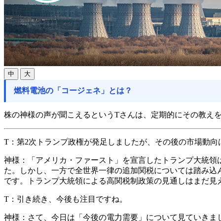
中
大
燃料電池の「コージェネ」とは？
株の神様の声が聞こえるというTさんは、定期的にその教え
T：
第2次トランプ政権が発足しましたが、その後の市場動向
神様：
「アメリカ・ファースト」を宣言したトランプ大統領は
た。しかし、一方で全世界一律の追加関税については踏み込
です。トランプ大統領による高関税制政策の見通しはまだ見
T：
引き続き、今後も注目ですね。
神様：
さて、今日は「今後の電力需要」について見ていきま