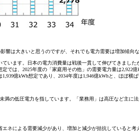
の影響は大きいと思うのですが、それでも電力需要は増加傾向
ています。日本の電力消費量は戦後一貫して伸びてきましたが
、2025年度の「家庭用その他」の需要電力量は2,922億kWh
939億kWh想定であり、2034年度は1,946億kWhと、ほぼ
kW未満の低圧電力を指しています。「業務用」は高圧など主に
省エネによる需要減少があり、増加と減少が拮抗していると考