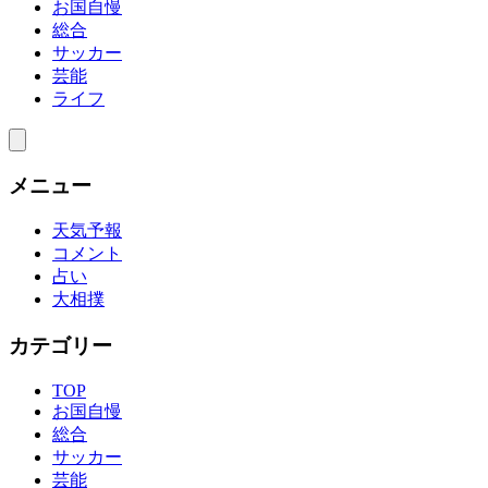
お国自慢
総合
サッカー
芸能
ライフ
メニュー
天気予報
コメント
占い
大相撲
カテゴリー
TOP
お国自慢
総合
サッカー
芸能