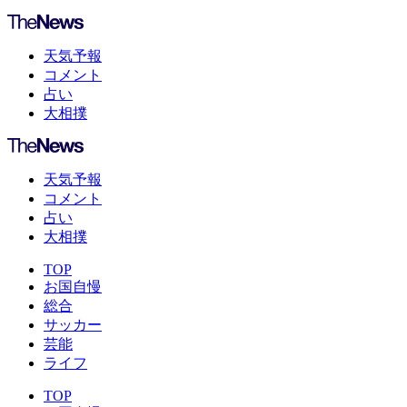
天気予報
コメント
占い
大相撲
天気予報
コメント
占い
大相撲
TOP
お国自慢
総合
サッカー
芸能
ライフ
TOP