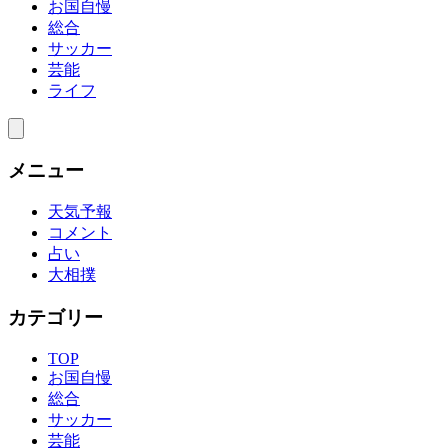
お国自慢
総合
サッカー
芸能
ライフ
メニュー
天気予報
コメント
占い
大相撲
カテゴリー
TOP
お国自慢
総合
サッカー
芸能