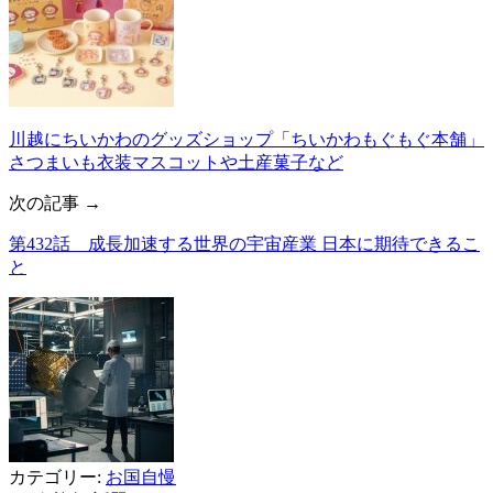
川越にちいかわのグッズショップ「ちいかわもぐもぐ本舗」
さつまいも衣装マスコットや土産菓子など
次の記事 →
第432話 成長加速する世界の宇宙産業 日本に期待できるこ
と
カテゴリー:
お国自慢