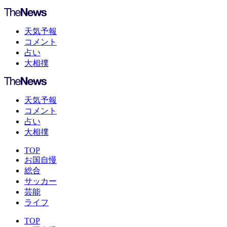
天気予報
コメント
占い
大相撲
天気予報
コメント
占い
大相撲
TOP
お国自慢
総合
サッカー
芸能
ライフ
TOP