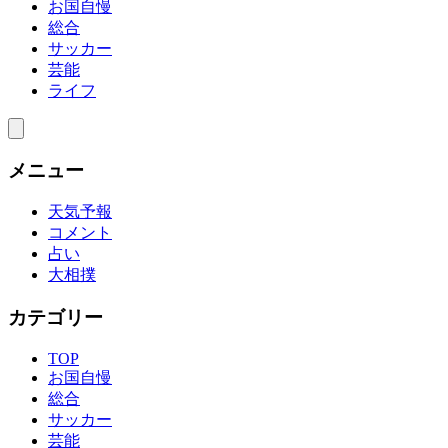
お国自慢
総合
サッカー
芸能
ライフ
メニュー
天気予報
コメント
占い
大相撲
カテゴリー
TOP
お国自慢
総合
サッカー
芸能