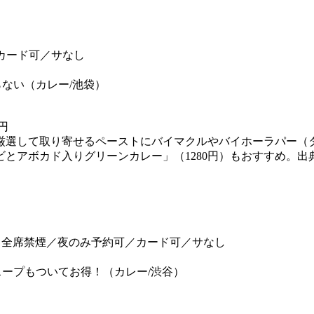
可／カード可／サなし
ない（カレー/池袋）
円
ら厳選して取り寄せるペーストにバイマクルやバイホーラパー
ーンカレー」（1280円）もおすすめ。出典: https://matome
）
2席／全席禁煙／夜のみ予約可／カード可／サなし
ープもついてお得！（カレー/渋谷）