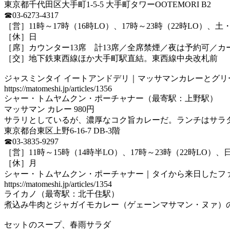
東京都千代田区大手町1-5-5 大手町タワーOOTEMORI B2
☎03-6273-4317
［営］11時～17時（16時LO）、17時～23時（22時LO）、土
［休］日
［席］カウンター13席 計13席／全席禁煙／夜は予約可／カ
［交］地下鉄東西線ほか大手町駅直結。東西線中央改札前
ジャスミンタイ イートアンドデリ｜マッサマンカレーとグリ
https://matomeshi.jp/articles/1356
シャー・トムヤムクン・ポーチャナー（最寄駅：上野駅）
マッサマン カレー 980円
サラリとしているが、濃厚なコク旨カレーだ。ランチはサラダ、ライス、デザ
東京都台東区上野6-16-7 DB-3階
☎03-3835-9297
［営］11時～15時（14時半LO）、17時～23時（22時LO）、
［休］月
シャー・トムヤムクン・ポーチャナー｜タイから来日したフ
https://matomeshi.jp/articles/1354
ライカノ（最寄駅：北千住駅）
煮込み牛肉とジャガイモカレー（ゲェーンマサマン・ヌァ）のセ
セットのスープ、春雨サラダ