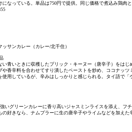
になっている。単品は750円で提供。同じ価格で煮込み鶏肉
355
マッサンカレー（カレー/北千住）
品
ない青いときに収穫したプリック・キーヌー（唐辛子）をはじ
ブや香辛料を合わせてすり潰したペーストを炒め、ココナッツ
を使用しているが、辛みはしっかりと感じられる。タイ語で「
の強いグリーンカレーに香り高いジャスミンライスを添え、フ
もの好きなら、ナムプラーに生の唐辛子やライムなどを加えた辛