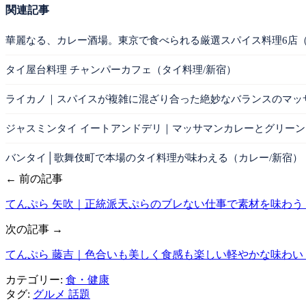
関連記事
華麗なる、カレー酒場。東京で食べられる厳選スパイス料理6店（
タイ屋台料理 チャンパーカフェ（タイ料理/新宿）
ライカノ｜スパイスが複雑に混ざり合った絶妙なバランスのマッ
ジャスミンタイ イートアンドデリ｜マッサマンカレーとグリーン
バンタイ│歌舞伎町で本場のタイ料理が味わえる（カレー/新宿）
← 前の記事
てんぷら 矢吹｜正統派天ぷらのブレない仕事で素材を味わう
次の記事 →
てんぷら 藤吉｜色合いも美しく食感も楽しい軽やかな味わい
カテゴリー:
食・健康
タグ:
グルメ
話題