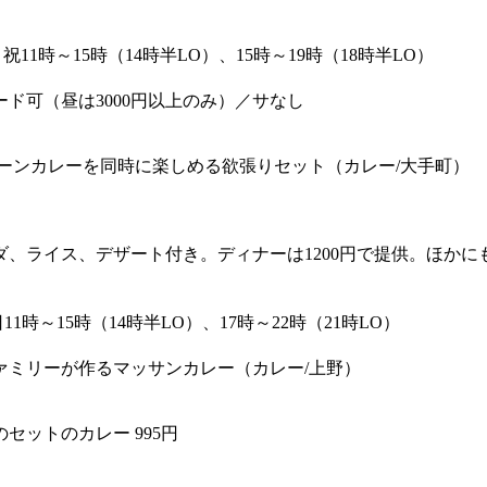
・祝11時～15時（14時半LO）、15時～19時（18時半LO）
ード可（昼は3000円以上のみ）／サなし
ーンカレーを同時に楽しめる欲張りセット（カレー/大手町）
ート付き。ディナーは1200円で提供。ほかにも多彩な料理が揃う。出典: h
日11時～15時（14時半LO）、17時～22時（21時LO）
ァミリーが作るマッサンカレー（カレー/上野）
ットのカレー 995円