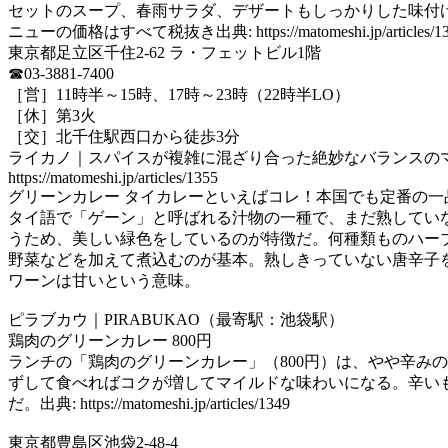
セットのスープ、春雨サラダ、デザートもしっかりした味付け
ニューの価格はすべて税抜き出典: https://matomeshi.jp/articles/1
東京都足立区千住2-62 ラ・フェットビル1階
☎03-3881-7400
［営］11時半～15時、17時～23時（22時半LO）
［休］第3火
［交］北千住駅西口から徒歩3分
ライカノ｜スパイスが複雑に混ざり合った絶妙なバランスの
https://matomeshi.jp/articles/1355
グリーンカレー タイカレーといえばコレ！本国でも定番の一
タイ語で「ゲーン」と呼ばれる汁物の一種で、まだ熟してい
うため、美しい緑色をしているのが特徴だ。何種類ものハー
野菜などを加えて煮込むのが基本。熟しきっていない唐辛子
ワーンは甘いという意味。
ピラブカウ｜PIRABUKAO（最寄駅：池袋駅）
鶏肉のグリーンカレー 800円
ランチの「鶏肉のグリーンカレー」（800円）は、やや辛み
ずして食べればコクが増してマイルドな味わいになる。辛い
だ。出典: https://matomeshi.jp/articles/1349
東京都豊島区池袋2-48-4