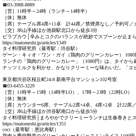
☎03-3988-8889
［営］11時半～24時（ランチ～14時半）
［休］無休
［席］テーブル席4席×11卓 計44席／禁煙席なし／予約
［交］JR山手線ほか池袋駅北口から徒歩3分
ピラブカウ│辛みとコクのバランスが絶妙でスプーンが止まら
https://matomeshi.jp/articles/1349
タイ料理研究所（最寄駅：渋谷駅）
ゲーン・キィオ・ワン・ガイ（鶏肉のグリーンカレー） 1080
ランチの「鶏肉のグリーンカレー」（1080円）は、タイか
ナッツミルクを利かせ、かなりクリーミーな味わいだ。「エビとアボカド入りグリ
東京都渋谷区桜丘町24-8 新南平台マンション102号室
☎03-6455-3229
［営］11時半～15時（14時半LO）、17時～23時（22時LO
［休］無休
［席］カウンター6席、テーブル2席×4卓、4席×2卓 計2
［交］JR山手線ほか渋谷駅南口から徒歩5分
タイ料理研究所│まろやかでクリーミーランチは生春巻きとス
https://matomeshi.jp/articles/1351
coci（最寄駅：恵比寿駅）
鶏肉と季節野菜のグリーンカレー＆ジャスミンライス 1100円