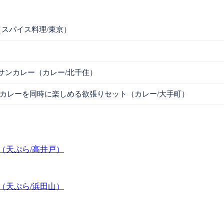
スパイス料理/東京）
サンカレー（カレー/北千住）
カレーを同時に楽しめる欲張りセット（カレー/大手町）
（天ぷら/高井戸）
（天ぷら/浜田山）