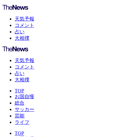
天気予報
コメント
占い
大相撲
天気予報
コメント
占い
大相撲
TOP
お国自慢
総合
サッカー
芸能
ライフ
TOP