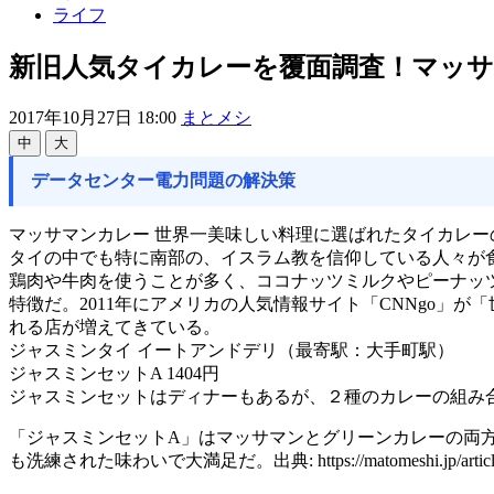
ライフ
新旧人気タイカレーを覆面調査！マッサ
2017年10月27日 18:00
まとメシ
中
大
データセンター電力問題の解決策
マッサマンカレー 世界一美味しい料理に選ばれたタイカレー
タイの中でも特に南部の、イスラム教を信仰している人々が
鶏肉や牛肉を使うことが多く、ココナッツミルクやピーナッ
特徴だ。2011年にアメリカの人気情報サイト「CNNgo」
れる店が増えてきている。
ジャスミンタイ イートアンドデリ（最寄駅：大手町駅）
ジャスミンセットA 1404円
ジャスミンセットはディナーもあるが、２種のカレーの組み
「ジャスミンセットA」はマッサマンとグリーンカレーの両
も洗練された味わいで大満足だ。出典: https://matomeshi.jp/article