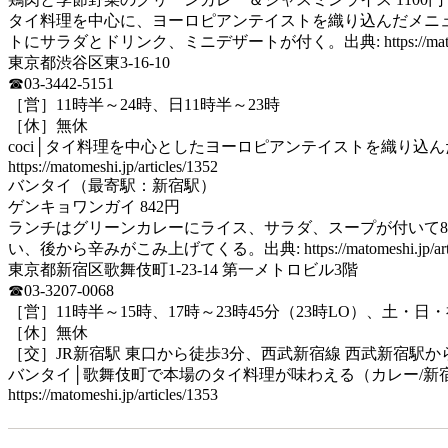
タイ料理を中心に、ヨーロピアンテイストを織り込んだメニ
トにサラダとドリンク、ミニデザートが付く。出典: https://matomeshi.j
東京都渋谷区東3-16-10
☎03-3442-5151
［営］11時半～24時、日11時半～23時
［休］無休
coci│タイ料理を中心としたヨーロピアンテイストを織り込
https://matomeshi.jp/articles/1352
バンタイ（最寄駅：新宿駅）
ゲンキョワンガイ 842円
ランチはグリーンカレーにライス、サラダ、スープが付いて8
い、後から辛みがこみ上げてくる。出典: https://matomeshi.jp/artic
東京都新宿区歌舞伎町1-23-14 第一メトロビル3階
☎03-3207-0068
［営］11時半～15時、17時～23時45分（23時LO）、土・日・
［休］無休
［交］JR新宿駅 東口から徒歩3分、西武新宿線 西武新宿駅か
バンタイ│歌舞伎町で本場のタイ料理が味わえる（カレー/新
https://matomeshi.jp/articles/1353