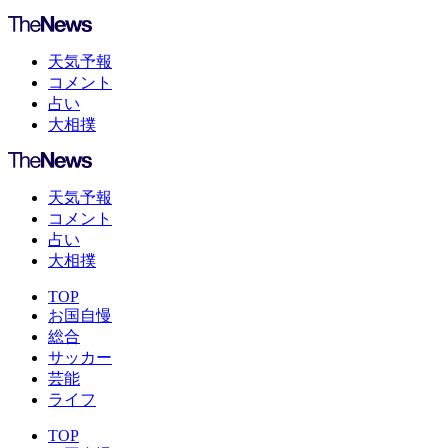
天気予報
コメント
占い
大相撲
天気予報
コメント
占い
大相撲
TOP
お国自慢
総合
サッカー
芸能
ライフ
TOP