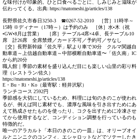
な味付けが印象的。ひと口食べるごとに、しみじみと滋味が
伝わってくる。出典: https://matomeshi.jp/articles/138
長野県佐久市春日3250-3 ☎0267-52-2010 ［営］11時半～
15時 ※ディナー（17時～）は予約のみ ［休］水•木（祝
•GW•8月は営業） ［席］テーブル4席×4卓、長テーブル10
席 計26席 全席禁煙／カード不可／予約可／サなし
［交］長野新幹線「佐久平」駅より車で30分 クルマ関越自
動車道～上信越自動車道～中部横断自動車道〜「佐久南」IC
から約20分
職人館｜季節の素材を盛り込んだ目にも楽しい山里の彩り料
理（レストラン/佐久）
https://matomeshi.jp/articles/138
E・Bu・Ri・Ko（最寄駅：軽井沢駅）
ランチコース 2592円
季節感を大切にしているため、料理には旬のきのこが使われ
るが、例えば同じ素材でも、濃厚な風味を引き出すためにあ
えて熟成させたものを使ったり、コクを出すために冷凍させ
てから使用するなど、コンディション調整を行っているのも
特徴的だ。
唯一のアラカルト「本日のきのこの一皿」は、オリーブオイ
ルとニンニクのコンフィ、エシャロットなどでソテーしたき