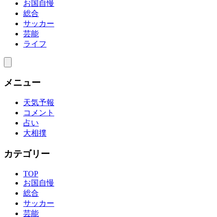
お国自慢
総合
サッカー
芸能
ライフ
メニュー
天気予報
コメント
占い
大相撲
カテゴリー
TOP
お国自慢
総合
サッカー
芸能