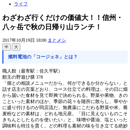
ライフ
わざわざ行くだけの価値大！！信州・
八ヶ岳で秋の日帰り山ランチ！
2017年10月19日 18:00
まとメシ
中
大
燃料電池の「コージェネ」とは？
職人館（最寄駅：佐久平駅）
館主の野遊び膳 378
「畑との相談メニューだから、何ができるか分からない」と
話す店主の言葉どおり、コース仕立ての料理は、その日に畑
から届いた食材を見て即興で決められる。野菜や果物、きの
こといった素材のほか、季節の花々を随所に散らし、華やか
に盛り付けるのが同店流だ。無農薬にこだわる野菜や米、蕎
麦粉などの素材は、どれも地元産。「目に見えないものこそ
きちんとしたものを使いたい」と、味噌や醤油、塩といった
調味料も特注を貫く。どの料理も素材の味を引き立てる絶妙