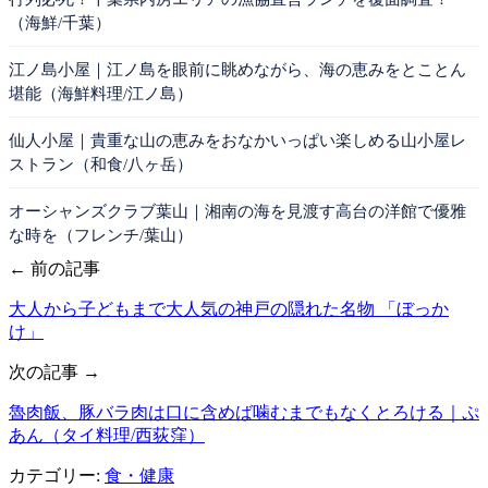
（海鮮/千葉）
江ノ島小屋｜江ノ島を眼前に眺めながら、海の恵みをとことん
堪能（海鮮料理/江ノ島）
仙人小屋｜貴重な山の恵みをおなかいっぱい楽しめる山小屋レ
ストラン（和食/八ヶ岳）
オーシャンズクラブ葉山｜湘南の海を見渡す高台の洋館で優雅
な時を（フレンチ/葉山）
← 前の記事
大人から子どもまで大人気の神戸の隠れた名物 「ぼっか
け」
次の記事 →
魯肉飯、豚バラ肉は口に含めば噛むまでもなくとろける｜ぷ
あん（タイ料理/西荻窪）
カテゴリー:
食・健康