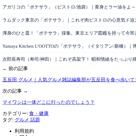
アガリコの「ポテサラ」（ビストロ/池袋）｜黄身とラー油をよ
ラムダック東京の「ポテサラ」｜これぞ肉ビストロの心意気ド迫
渾身のひと皿！「ポテサラ」採集。東京エリア図鑑を持って今宵
Yamaya Kitchen L'OOTTOの「ポテサラ」（イタリアン/
次郎長寿司（寿司/神田）｜これぞ高架下！ 昭和情緒をたっぷり
← 前の記事
五反田 グルメ｜人気グルメ雑誌編集部が五反田を食べ歩いて
次の記事 →
マイワシは一体どこに行ったのでしょう？
カテゴリー:
食・健康
タグ:
グルメ
話題
利用規約