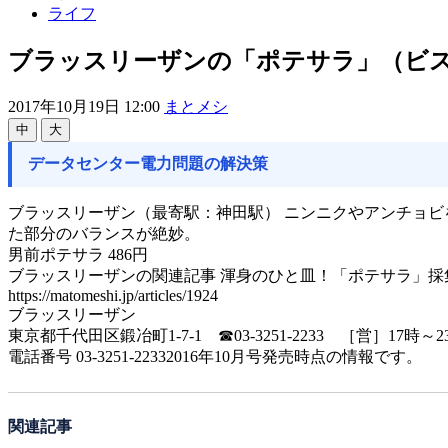
ライフ
ブラッスリーザンの「ポテサラ」（ビス
2017年10月19日 12:00
まとメシ
中
大
データセンター電力問題の解決策
ブラッスリーザン（最寄駅：神田駅） ニンニクやアンチョ
た部分のバランスが絶妙。
男前ポテサラ 486円
ブラッスリーザンの関連記事 渾身のひと皿！「ポテサラ」採
https://matomeshi.jp/articles/1924
ブラッスリーザン
東京都千代田区鍛冶町1-7-1 ☎03-3251-2233 ［営］17
電話番号 03-3251-22332016年10月号発売時点の情報です。
関連記事