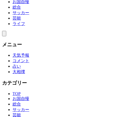
お国自慢
総合
サッカー
芸能
ライフ
メニュー
天気予報
コメント
占い
大相撲
カテゴリー
TOP
お国自慢
総合
サッカー
芸能