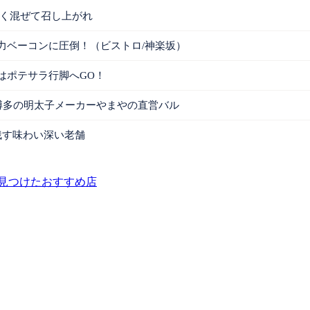
～く混ぜて召し上がれ
力ベーコンに圧倒！（ビストロ/神楽坂）
はポテサラ行脚へGO！
新橋）｜博多の明太子メーカーやまやの直営バル
残す味わい深い老舗
見つけたおすすめ店