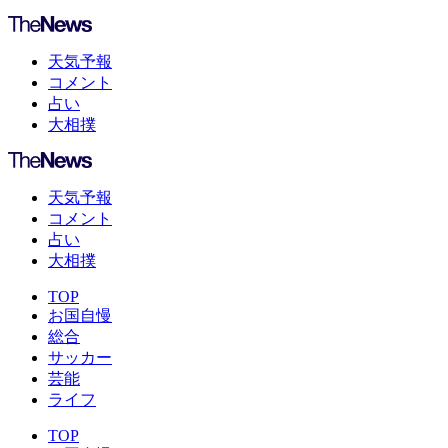
天気予報
コメント
占い
大相撲
天気予報
コメント
占い
大相撲
TOP
お国自慢
総合
サッカー
芸能
ライフ
TOP