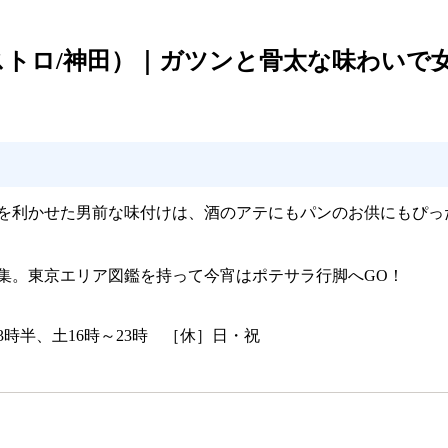
トロ/神田）｜ガツンと骨太な味わいで
ビを利かせた男前な味付けは、酒のアテにもパンのお供にもぴっ
集。東京エリア図鑑を持って今宵はポテサラ行脚へGO！
時～23時半、土16時～23時 ［休］日・祝