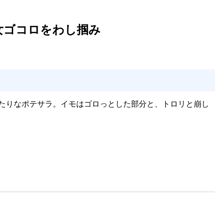
女ゴコロをわし掴み
たりなポテサラ。イモはゴロっとした部分と、トロリと崩し