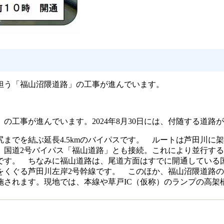
担う「福山沼隈道路」の工事が進んでいます。
工事が進んでいます。2024年8月30日には、付随する道路
でを結ぶ延長4.5kmのバイパスです。 ルートは芦田川に架
、国道2号バイパス「福山道路」とも接続。これにより並行する
です。 ちなみに福山道路は、尾道方面はすでに開通している国
をくぐる芦田川左岸2号幹線です。 このほか、福山沼隈道路
施されます。現地では、本線や草戸IC（仮称）のランプの高架