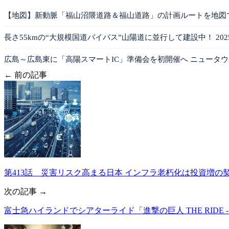
【地図】新動脈「福山沼隈道路＆福山道路」の計画ルートを地図
長さ55kmの“大規模国道バイパス”山陽道に並行して建設中！ 202
広島～広島東に「高陽スマートIC」準備会を初開催へ ニュータ
← 前の記事
第413話 災害リスク高まる日本 インフラ老朽化は投資増の
次の記事 →
富士急ハイランドでシアターライド「進撃の巨人 THE RIDE