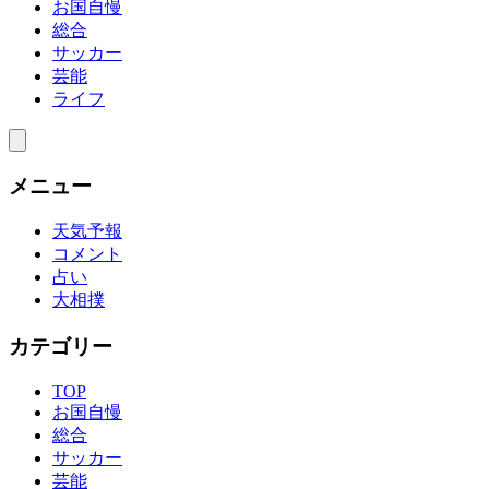
お国自慢
総合
サッカー
芸能
ライフ
メニュー
天気予報
コメント
占い
大相撲
カテゴリー
TOP
お国自慢
総合
サッカー
芸能