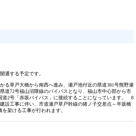
が開通する予定です。
かる草戸大橋から南西へ進み、瀬戸池付近の県道381号熊野瀬
県道72号福山沼隈線のバイパスとなり、福山市中心部から市
道2号「赤坂バイパス」に接続することになっています。 8
の建設工事に伴い、市道瀬戸草戸幹線の猪ノ子交差点～半坂橋
橋を架ける工事が行われます。