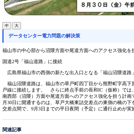
中
大
データセンター電力問題の解決策
福山市の中心部から沼隈方面や尾道方面へのアクセス強化を
国道2号「福山道路」に接続
広島県福山市の西側の新たな出入口となる「福山沼隈道路」の
福山沼隈道路は、福山市の草戸町四丁目から熊野町字高下尻ま
戸線に接続します。 さらに終点手前の長和IC（仮称）では
南西部（沼隈）方面や尾道方面へのアクセス強化を担う計画
月30日に開通するのは、草戸大橋東詰交差点の東側の橋の下
交差点間で、9月3日までの平日夜間（予定）に通行止めが実
関連記事