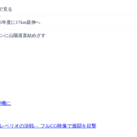
で見る
5年度に17km延伸へ
ウンに山陽道直結めざす
契機に
 -レベリオの決戦-」フルCG映像で激闘を目撃