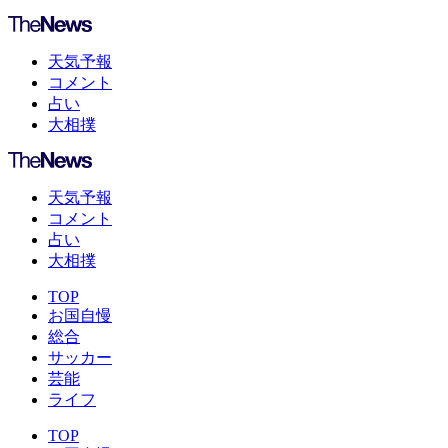
天気予報
コメント
占い
大相撲
天気予報
コメント
占い
大相撲
TOP
お国自慢
総合
サッカー
芸能
ライフ
TOP