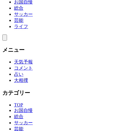
お国自慢
総合
サッカー
芸能
ライフ
メニュー
天気予報
コメント
占い
大相撲
カテゴリー
TOP
お国自慢
総合
サッカー
芸能