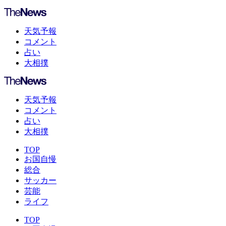
天気予報
コメント
占い
大相撲
天気予報
コメント
占い
大相撲
TOP
お国自慢
総合
サッカー
芸能
ライフ
TOP