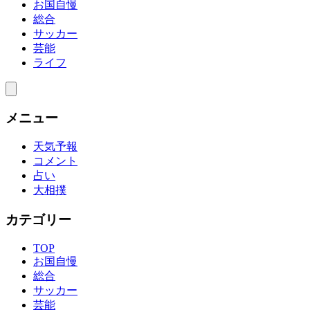
お国自慢
総合
サッカー
芸能
ライフ
メニュー
天気予報
コメント
占い
大相撲
カテゴリー
TOP
お国自慢
総合
サッカー
芸能