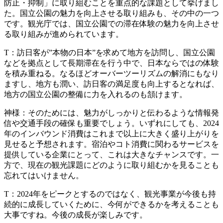
防止・抑制」に取り組むことを重点的な課題として挙げまし
た。国立公園の魅力を向上させる取り組みも、その中の一つ
です。観光庁では、国立公園での滞在体験の魅力を向上させ
る取り組みが進められています。
T：
訪日客が”本物の日本”を求めて地方を訪問し、国立公園
などを拠点として長期滞在を行う中で、日本ならではの体験
を積み重ねる。なるほどオーバーツーリズムの解消にもなり
ますし、地方も潤い、訪日客の満足度も向上するとなれば、
地方の国立公園の整備に力を入れるのも頷けます。
神様：
そのためには、
魅力がしっかりと伝わるような情報発
信や交通手段の確保も重要
でしょう。いずれにしても、2024
年のインバウンド消費はこれまで以上に大きく盛り上がりを
見せると予想されます。宿泊やコト消費に関わるサービスを
提供している企業にとって、これは大きなチャンスです。一
方で、現在の観光課題にどのように取り組むかを見ることも
忘れてはいけません。
T：
2024年をピークとするのではなく、観光事業が今後も持
続的に成長していくために、今何ができるかを考えることも
大事ですね。今後の成長が楽しみです。