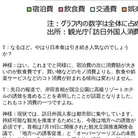
T：
なるほど。やはり日本食は引き続き人気なのでしょう
か？
神様：
はい。これまでと同様に、宿泊費の次に消費額が大き
いのが飲食費です。買い物などのモノ消費よりも、飲食や娯
楽サービスなどのコト消費が好まれる傾向は変わりません。
T：
先日の報道で、岸田首相が国立公園に高級リゾートホテ
ルの誘致を進めることを表明したことが話題となりました。
これもコト消費の一つですよね。
神様：
現状では、訪日外国人客は都市部に集中しています。
持続可能な観光を推進するためにも、今後は地方への誘致が
必須
です。首相は7月19日に開催された観光立国推進閣僚会
議で、「地方への誘客促進」と「オーバーツーリズムの未然