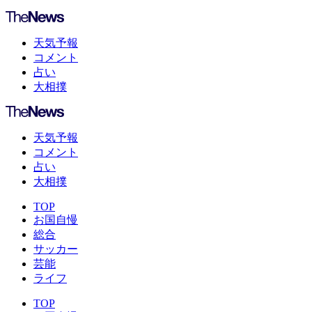
天気予報
コメント
占い
大相撲
天気予報
コメント
占い
大相撲
TOP
お国自慢
総合
サッカー
芸能
ライフ
TOP