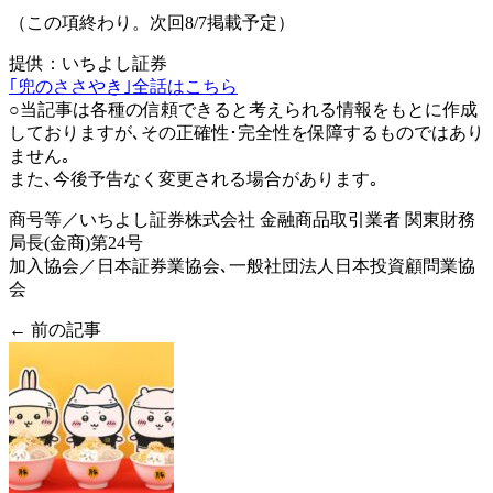
（この項終わり。次回8/7掲載予定）
提供：いちよし証券
｢兜のささやき｣全話はこちら
○当記事は各種の信頼できると考えられる情報をもとに作成
しておりますが､その正確性･完全性を保障するものではあり
ません｡
また､今後予告なく変更される場合があります｡
商号等／いちよし証券株式会社 金融商品取引業者 関東財務
局長(金商)第24号
加入協会／日本証券業協会､一般社団法人日本投資顧問業協
会
← 前の記事