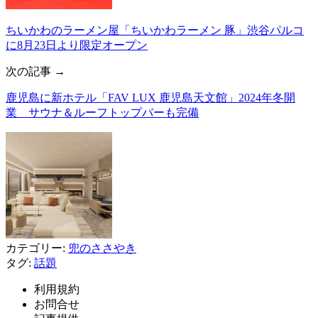
ちいかわのラーメン屋「ちいかわラーメン 豚」渋谷パルコ
に8月23日より限定オープン
次の記事 →
鹿児島に新ホテル「FAV LUX 鹿児島天文館」2024年冬開
業 サウナ＆ルーフトップバーも完備
カテゴリー:
兜のささやき
タグ:
話題
利用規約
お問合せ