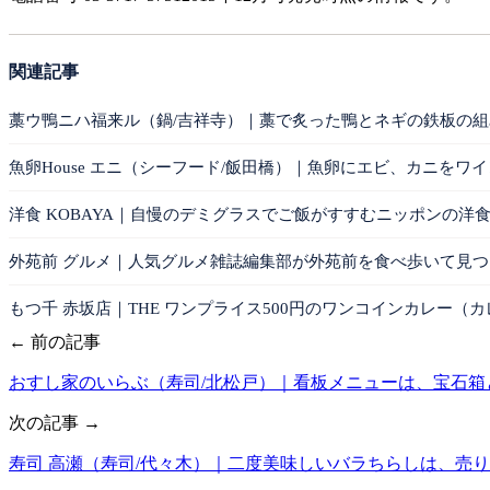
関連記事
藁ウ鴨ニハ福来ル（鍋/吉祥寺）｜藁で炙った鴨とネギの鉄板の
魚卵House エニ（シーフード/飯田橋）｜魚卵にエビ、カニをワ
洋食 KOBAYA｜自慢のデミグラスでご飯がすすむニッポンの洋
外苑前 グルメ｜人気グルメ雑誌編集部が外苑前を食べ歩いて見
もつ千 赤坂店｜THE ワンプライス500円のワンコインカレー（カ
← 前の記事
おすし家のいらぶ（寿司/北松戸）｜看板メニューは、宝石箱
次の記事 →
寿司 高瀬（寿司/代々木）｜二度美味しいバラちらしは、売