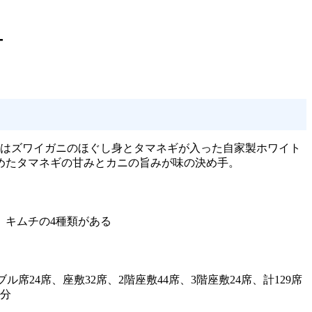
ケ
にはズワイガニのほぐし身とタマネギが入った自家製ホワイト
めたタマネギの甘みとカニの旨みが味の決め手。
、キムチの4種類がある
ーブル席24席、座敷32席、2階座敷44席、3階座敷24席、計129席
5分