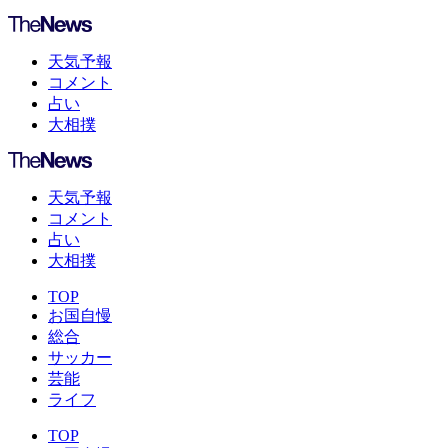
天気予報
コメント
占い
大相撲
天気予報
コメント
占い
大相撲
TOP
お国自慢
総合
サッカー
芸能
ライフ
TOP