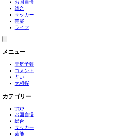
お国自慢
総合
サッカー
芸能
ライフ
メニュー
天気予報
コメント
占い
大相撲
カテゴリー
TOP
お国自慢
総合
サッカー
芸能