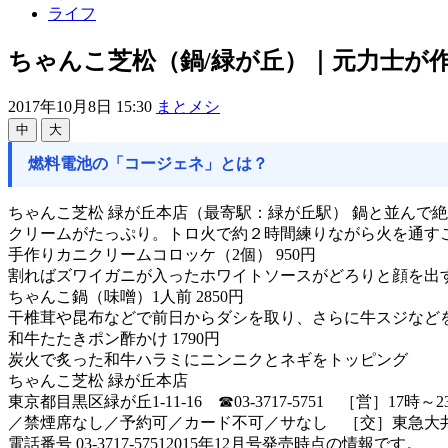
ライフ
ちゃんこ芝松（鍋/緑が丘）｜元力士が
2017年10月8日 15:30
まとメシ
中
大
燃料電池の「コージェネ」とは？
ちゃんこ芝松 緑が丘本店（最寄駅：緑が丘駅） 鍋と並んで
クリームがたっぷり。トロ火で約２時間練りながら火を通す
手作りカニクリームコロッケ（2個） 950円
割ればズワイガニが入ったホワイトソースがどろりと顔を出
ちゃんこ鍋（味噌）1人前 2850円
干椎茸や昆布などで前日からダシを取り、さらに牛スジなど
和牛たたきポン酢かけ 1790円
炭火で炙った和牛ハラミにニンニクとネギをトッピング
ちゃんこ芝松 緑が丘本店
東京都目黒区緑が丘1-11-16 ☎03-3717-5751 ［営］
／禁煙席なし／予約可／カード不可／サなし ［交］東急大井
電話番号 03-3717-57512015年12月号発売時点の情報です。