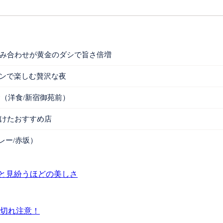
組み合わせが黄金のダシで旨さ倍増
インで楽しむ贅沢な夜
食（洋食/新宿御苑前）
つけたおすすめ店
レー/赤坂）
と見紛うほどの美しさ
り切れ注意！