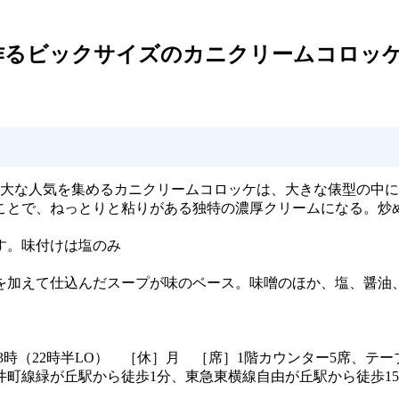
作るビックサイズのカニクリームコロッ
絶大な人気を集めるカニクリームコロッケは、大きな俵型の中
ことで、ねっとりと粘りがある独特の濃厚クリームになる。炒
す。味付けは塩のみ
を加えて仕込んだスープが味のベース。味噌のほか、塩、醤油
17時～23時（22時半LO） ［休］月 ［席］1階カウンター5席、テ
町線緑が丘駅から徒歩1分、東急東横線自由が丘駅から徒歩1