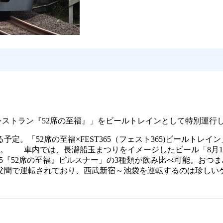
るレストラン『52席の至福』」をビールトレインとして特別運行
。「52席の至福×FEST365（フェスト365)ビールトレイ
。 車内では、長瀞船玉まつりをイメージしたビール「8月15
365『52席の至福』ピルスナー」の3種類が飲み比べ可能。お
父間で運転されており、西武新宿～池袋を運転するのは珍しいケー