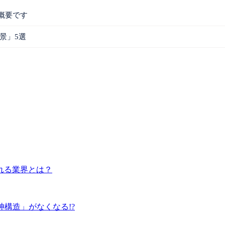
概要です
景」5選
れる業界とは？
神構造」がなくなる!?