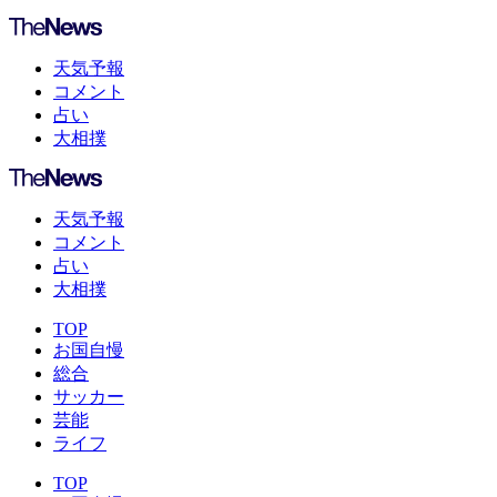
天気予報
コメント
占い
大相撲
天気予報
コメント
占い
大相撲
TOP
お国自慢
総合
サッカー
芸能
ライフ
TOP