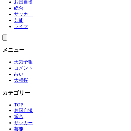
お国自慢
総合
サッカー
芸能
ライフ
メニュー
天気予報
コメント
占い
大相撲
カテゴリー
TOP
お国自慢
総合
サッカー
芸能