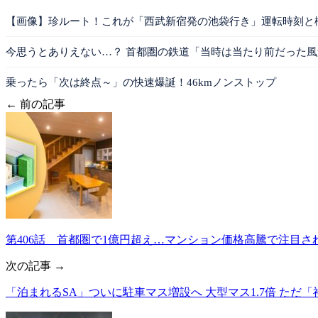
【画像】珍ルート！これが「西武新宿発の池袋行き」運転時刻と
今思うとありえない…？ 首都圏の鉄道「当時は当たり前だった風
乗ったら「次は終点～」の快速爆誕！46kmノンストップ
← 前の記事
第406話 首都圏で1億円超え…マンション価格高騰で注目さ
次の記事 →
「泊まれるSA」ついに駐車マス増設へ 大型マス1.7倍 ただ「