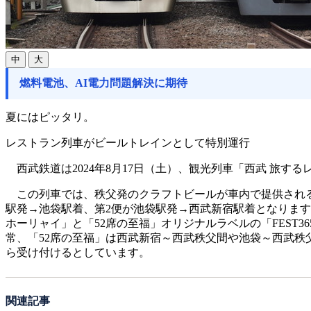
中
大
燃料電池、AI電力問題解決に期待
夏にはピッタリ。
レストラン列車がビールトレインとして特別運行
西武鉄道は2024年8月17日（土）、観光列車「西武 旅す
この列車では、秩父発のクラフトビールが車内で提供される予定
駅発→池袋駅着、第2便が池袋駅発→西武新宿駅着となります
ホーリャイ」と「52席の至福」オリジナルラベルの「FEST
常、「52席の至福」は西武新宿～西武秩父間や池袋～西武秩
ら受け付けるとしています。
関連記事