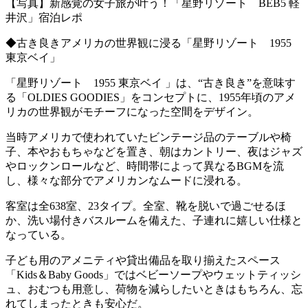
【写真】新感覚の女子旅が叶う！「星野リゾート BEB5 軽
井沢」宿泊レポ
◆古き良きアメリカの世界観に浸る「星野リゾート 1955
東京ベイ」
「星野リゾート 1955 東京ベイ 」は、“古き良き”を意味す
る「OLDIES GOODIES」をコンセプトに、1955年頃のアメ
リカの世界観がモチーフになった空間をデザイン。
当時アメリカで使われていたビンテージ品のテーブルや椅
子、本やおもちゃなどを置き、朝はカントリー、夜はジャズ
やロックンロールなど、時間帯によって異なるBGMを流
し、様々な部分でアメリカンなムードに浸れる。
客室は全638室、23タイプ。全室、靴を脱いで過ごせるほ
か、洗い場付きバスルームを備えた、子連れに嬉しい仕様と
なっている。
子ども用のアメニティや貸出備品を取り揃えたスペース
「Kids＆Baby Goods」ではベビーソープやウェットティッシ
ュ、おむつも用意し、荷物を減らしたいときはもちろん、忘
れてしまったときも安心だ。