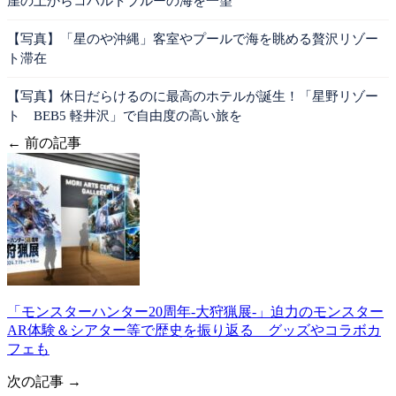
崖の上からコバルトブルーの海を一望
【写真】「星のや沖縄」客室やプールで海を眺める贅沢リゾー
ト滞在
【写真】休日だらけるのに最高のホテルが誕生！「星野リゾー
ト BEB5 軽井沢」で自由度の高い旅を
← 前の記事
「モンスターハンター20周年-大狩猟展-」迫力のモンスター
AR体験＆シアター等で歴史を振り返る グッズやコラボカ
フェも
次の記事 →