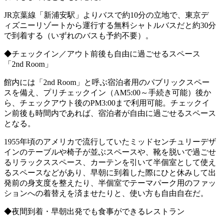
JR京葉線「新浦安駅」よりバスで約10分の立地で、東京デ
ィズニーリゾートから運行する無料シャトルバスだと約30分
で到着する（いずれのバスも予約不要）。
◆チェックイン／アウト前後も自由に過ごせるスペース
「2nd Room」
館内には「2nd Room」と呼ぶ宿泊者用のパブリックスペー
スを備え、プリチェックイン（AM5:00～手続き可能）後か
ら、チェックアウト後のPM3:00まで利用可能。チェックイ
ン前後も時間内であれば、宿泊者が自由に過ごせるスペース
となる。
1955年頃のアメリカで流行していたミッドセンチュリーデザ
インのテーブルや椅子が並ぶスペースや、靴を脱いで過ごせ
るリラックススペース、カーテンを引いて半個室として使え
るスペースなどがあり、早朝に到着した際にひと休みして出
発前の身支度を整えたり、半個室でテーマパーク用のファッ
ションへの着替えを済ませたりと、使い方も自由自在だ。
◆夜間到着・早朝出発でも食事ができるレストラン