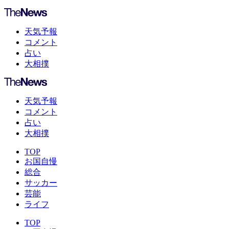
天気予報
コメント
占い
大相撲
天気予報
コメント
占い
大相撲
TOP
お国自慢
総合
サッカー
芸能
ライフ
TOP