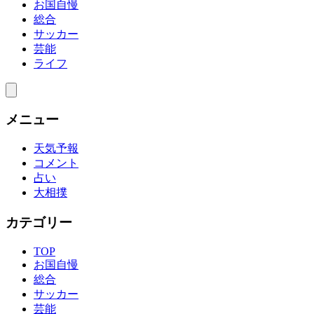
お国自慢
総合
サッカー
芸能
ライフ
メニュー
天気予報
コメント
占い
大相撲
カテゴリー
TOP
お国自慢
総合
サッカー
芸能