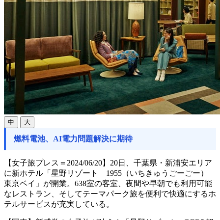
中
大
燃料電池、AI電力問題解決に期待
【女子旅プレス＝2024/06/20】20日、千葉県・新浦安エリア
に新ホテル「星野リゾート 1955（いちきゅうごーごー）
東京ベイ」が開業。638室の客室、夜間や早朝でも利用可能
なレストラン、そしてテーマパーク旅を便利で快適にするホ
テルサービスが充実している。