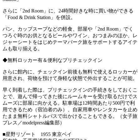
さらに「2nd Room」に、24時間好きな時に買い物ができる
「Food & Drink Station」を併設。
パン、カップスープなどの軽食、部屋や「2nd Room」でく
つろぐ時のお供となるビールやワイン、おつまみのほか、レ
ジャーシートをはじめテーマパーク旅をサポートするアイテ
ムも取り揃える。
◆無料ロッカー有＆便利なプリチェックイン
さらに館内に、チェックイン前後も無料で使えるロッカーが
用意され、荷物を預けて身軽な状態で外出することが可能。
早く到着した際は、プリチェックインの手続きをしておくこ
とで、遊んで帰ってきた後にルームキーを受け取るだけでス
ムーズに部屋に向かえる。駐車場は12時間あたり500円で利
用できるため（宿泊者のみ）、自家用車やレンタカーを止め
たまま無料シャトルバスで出かけることもできる。（女子旅
プレス／modelpress編集部）
■星野リゾート 1955 東京ベイ