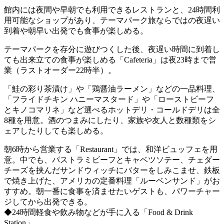
館内には夜間や早朝でも利用できるレストランと、24時間利
用可能なショップがあり、テーマパーク旅ならではの夜遅い
到着や朝早い出発でも食事が楽しめる。
テーマパークを存分に遊びつくした後、夜遅い時間に到着し
ても出来立ての食事が楽しめる「Cafeteria」は夜23時まで営
業（ラストオーダー22時半）。
「鮭の彩り茶漬け」や「鶏醤油ラーメン」などの一品料理、
「フライドチキン ハニーマスタード」や「ローストビーフ
とキノコマリネ」など選べるホットデリ・コールドデリは全
8種を用意。酒のつまみにしたり、家族や友人と数種類をシ
ェアしたりしても楽しめる。
朝6時から営業する「Restaurant」では、和洋ビュッフェを用
意。中でも、パストラミビーフとキャベツソテー、チェダー
チーズを挟んだサンドウィッチにバターをしみこませ、鉄板
で焼き上げた、アメリカの定番料理「ルーベンサンド」がお
すすめ。朝一番に食事を済ませたいゲストも、パワーチャー
ジしてから出発できる。
◆24時間軽食や飲み物などが手に入る「Food & Drink
Station」