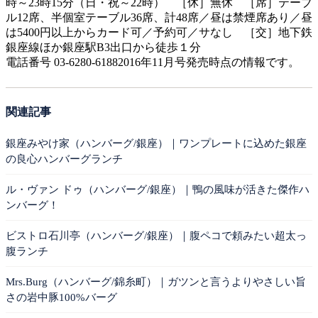
時～23時15分（日・祝～22時） ［休］無休 ［席］テーブ
ル12席、半個室テーブル36席、計48席／昼は禁煙席あり／昼
は5400円以上からカード可／予約可／サなし ［交］地下鉄
銀座線ほか銀座駅B3出口から徒歩１分
電話番号 03-6280-61882016年11月号発売時点の情報です。
関連記事
銀座みやけ家（ハンバーグ/銀座）｜ワンプレートに込めた銀座
の良心ハンバーグランチ
ル・ヴァン ドゥ（ハンバーグ/銀座）｜鴨の風味が活きた傑作ハ
ンバーグ！
ビストロ石川亭（ハンバーグ/銀座）｜腹ペコで頼みたい超太っ
腹ランチ
Mrs.Burg（ハンバーグ/錦糸町）｜ガツンと言うよりやさしい旨
さの岩中豚100%バーグ