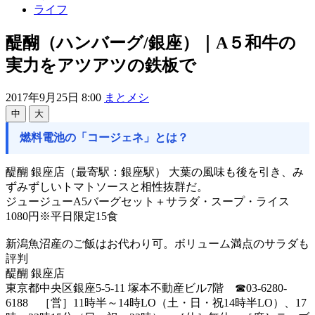
ライフ
醍醐（ハンバーグ/銀座）｜A５和牛の
実力をアツアツの鉄板で
2017年9月25日 8:00
まとメシ
中
大
燃料電池の「コージェネ」とは？
醍醐 銀座店（最寄駅：銀座駅） 大葉の風味も後を引き、み
ずみずしいトマトソースと相性抜群だ。
ジュージューA5バーグセット＋サラダ・スープ・ライス
1080円※平日限定15食
新潟魚沼産のご飯はお代わり可。ボリューム満点のサラダも
評判
醍醐 銀座店
東京都中央区銀座5-5-11 塚本不動産ビル7階 ☎03-6280-
6188 ［営］11時半～14時LO（土・日・祝14時半LO）、17