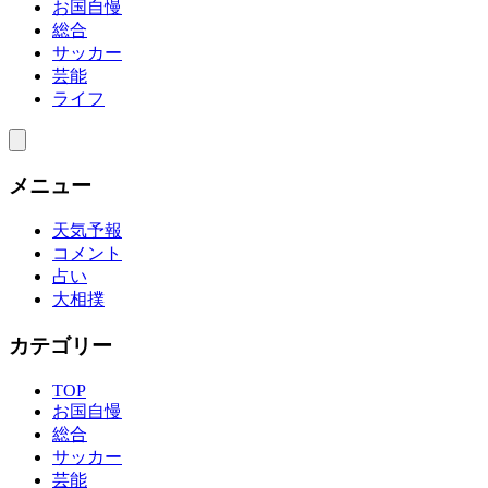
お国自慢
総合
サッカー
芸能
ライフ
メニュー
天気予報
コメント
占い
大相撲
カテゴリー
TOP
お国自慢
総合
サッカー
芸能