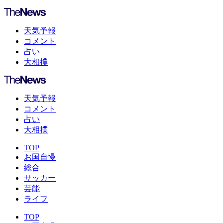
天気予報
コメント
占い
大相撲
天気予報
コメント
占い
大相撲
TOP
お国自慢
総合
サッカー
芸能
ライフ
TOP