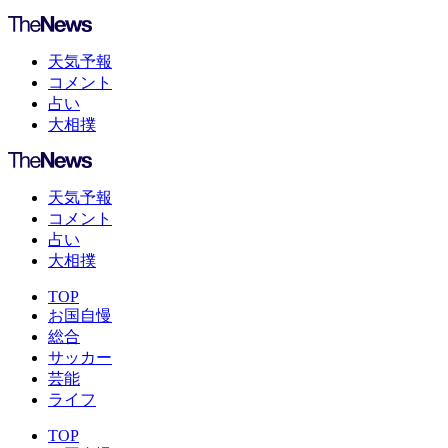
天気予報
コメント
占い
大相撲
天気予報
コメント
占い
大相撲
TOP
お国自慢
総合
サッカー
芸能
ライフ
TOP