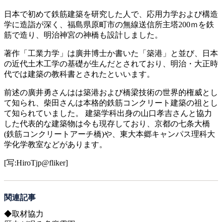
日本で初めて鉄筋建築を研究した人で、応用力学および構造
学に造詣が深く、福島県原町市の無線送信所主塔200ｍを鉄
筋で造り、明治神宮の神橋も設計しました。
著作「工業力学」は廣井博士か書いた「築港」と並び、日本
の近代土木工学の基礎が生んだとされており、明治・大正時
代では建築の教科書とされたといいます。
前述の廣井勇さんはは築港および橋梁技術の世界的権威とし
て知られ、柴田さんは本格的鉄筋コンクリート建築の祖とし
て知られていました。 建築学科出身の山口孝吉さんと協力
した代表的な建築物は今も現存しており、京都の七条大橋
(鉄筋コンクリートアーチ橋)や、東大本郷キャンパス理科大
学化学教室などがあります。
[写:HiroTjp@fliker]
関連記事
◆取材協力