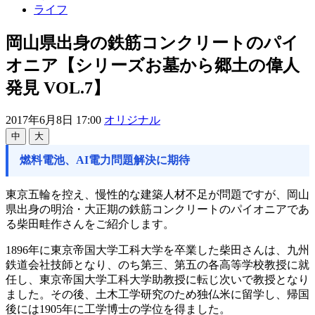
ライフ
岡山県出身の鉄筋コンクリートのパイ
オニア【シリーズお墓から郷土の偉人
発見 VOL.7】
2017年6月8日 17:00
オリジナル
中
大
燃料電池、AI電力問題解決に期待
東京五輪を控え、慢性的な建築人材不足が問題ですが、岡山
県出身の明治・大正期の鉄筋コンクリートのパイオニアであ
る柴田畦作さんをご紹介します。
1896年に東京帝国大学工科大学を卒業した柴田さんは、九州
鉄道会社技師となり、のち第三、第五の各高等学校教授に就
任し、東京帝国大学工科大学助教授に転じ次いで教授となり
ました。その後、土木工学研究のため独仏米に留学し、帰国
後には1905年に工学博士の学位を得ました。