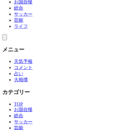
お国自慢
総合
サッカー
芸能
ライフ
メニュー
天気予報
コメント
占い
大相撲
カテゴリー
TOP
お国自慢
総合
サッカー
芸能