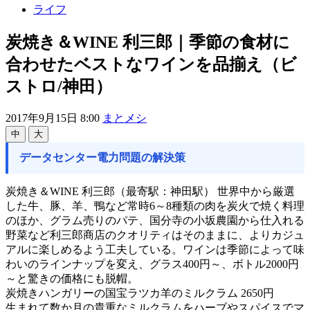
ライフ
炭焼き＆WINE 利三郎｜季節の食材に
合わせたベストなワインを品揃え（ビ
ストロ/神田）
2017年9月15日 8:00
まとメシ
中
大
データセンター電力問題の解決策
炭焼き＆WINE 利三郎（最寄駅：神田駅） 世界中から厳選
した牛、豚、羊、鴨など常時6～8種類の肉を炭火で焼く料理
のほか、グラム売りのパテ、国分寺の小坂農園から仕入れる
野菜など利三郎商店のクオリティはそのままに、よりカジュ
アルに楽しめるよう工夫している。ワインは季節によって味
わいのラインナップを変え、グラス400円～、ボトル2000円
～と驚きの価格にも脱帽。
炭焼きハンガリーの国宝ラツカ羊のミルクラム 2650円
生まれて数か月の貴重なミルクラムをハーブやスパイスでマ