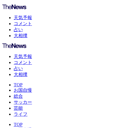
天気予報
コメント
占い
大相撲
天気予報
コメント
占い
大相撲
TOP
お国自慢
総合
サッカー
芸能
ライフ
TOP