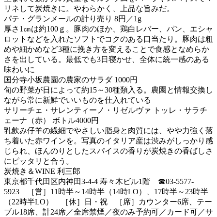
リネして炭焼きに。やわらかく、上品な旨みだ。
パテ・グランメールの計り売り 8円／1g
厚さ1㎝は約100ｇ。豚肉のほか、鶏白レバー、パン、エシャ
ロットなどを入れたソフトでコクのある口当たり。豚肉は粗
めや細かめなど3種に挽き方を変えることで食感となめらか
さを出している。最低でも3日寝かせ、全体に統一感のある
味わいに
国分寺小坂農園の農家のサラダ 1000円
旬の野菜が日によって約15～30種類入る。農園と情報交換し
ながら常に新鮮でいいものを仕入れている
サリーチェ・サレンティーノ・リゼルヴァ トッレ・サラチ
ェーナ（赤） ボトル4000円
乳飲み仔羊の繊細でやさしい脂身と肉質には、やや力強く落
ち着いた赤ワインを。写真のイタリア産は渋みがしっかり感
じられ、ほんのりとしたスパイスの香りが炭焼きの香ばしさ
にピッタリと合う。
炭焼き＆WINE 利三郎
東京都千代田区内神田3-4-4 寿々木ビル1階 ☎03-5577-
5923 ［営］11時半～14時半（14時LO）、17時半～23時半
（22時半LO） ［休］日・祝 ［席］カウンター6席、テー
ブル18席、計24席／全席禁煙／夜のみ予約可／カード可／サ