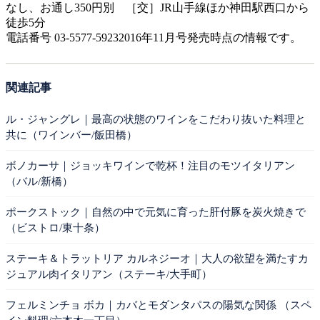
なし、お通し350円別 ［交］JR山手線ほか神田駅西口から
徒歩5分
電話番号 03-5577-59232016年11月号発売時点の情報です。
関連記事
ル・ジャングレ｜最高の状態のワインをこだわり抜いた料理と
共に（ワインバー/飯田橋）
ボノカーサ｜ジョッキワインで乾杯！注目のモツイタリアン
（バル/新橋）
ポークストック｜自然の中で元気に育った肝付豚を炭火焼きで
（ビストロ/東十条）
ステーキ＆トラットリア カルネジーオ｜大人の欲望を満たすカ
ジュアル肉イタリアン（ステーキ/大手町）
フェルミンチョ ボカ｜カバとモダンタパスの陽気な関係 （スペ