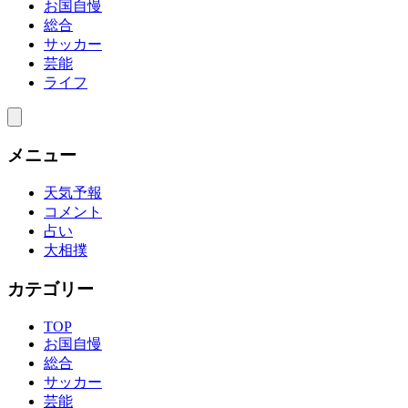
お国自慢
総合
サッカー
芸能
ライフ
メニュー
天気予報
コメント
占い
大相撲
カテゴリー
TOP
お国自慢
総合
サッカー
芸能