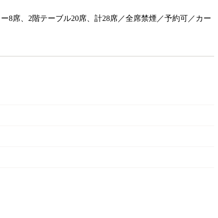
カウンター8席、2階テーブル20席、計28席／全席禁煙／予約可／カー