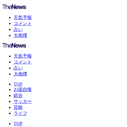
天気予報
コメント
占い
大相撲
天気予報
コメント
占い
大相撲
TOP
お国自慢
総合
サッカー
芸能
ライフ
TOP