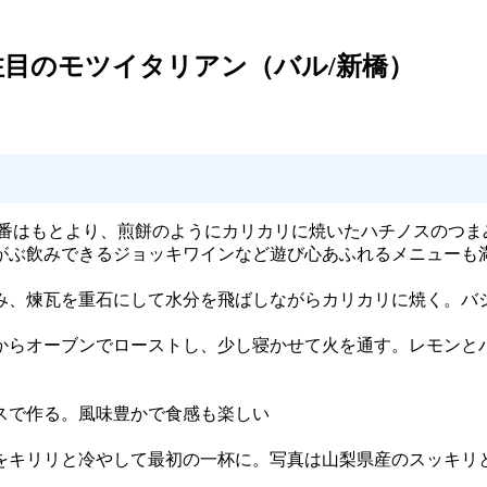
目のモツイタリアン（バル/新橋）
定番はもとより、煎餅のようにカリカリに焼いたハチノスのつま
がぶ飲みできるジョッキワインなど遊び心あふれるメニューも
込み、煉瓦を重石にして水分を飛ばしながらカリカリに焼く。バ
からオーブンでローストし、少し寝かせて火を通す。レモンと
スで作る。風味豊かで食感も楽しい
をキリリと冷やして最初の一杯に。写真は山梨県産のスッキリ