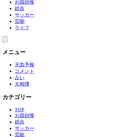
お国自慢
総合
サッカー
芸能
ライフ
メニュー
天気予報
コメント
占い
大相撲
カテゴリー
TOP
お国自慢
総合
サッカー
芸能