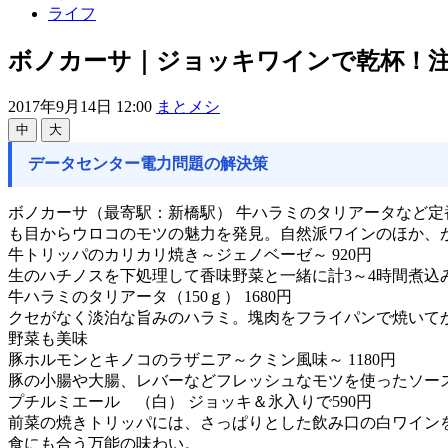
ライフ
ボノカーサ｜ジョッキワインで乾杯！注
2017年9月14日 12:00
まとメシ
中
大
データセンター電力問題の解決策
ボノカーサ（最寄駅：新橋駅） 牛ハラミのタリアータなど
も目からウロコのモツの魅力を発見。自然派ワインのほか、
牛トリッパのカリカリ焼き～ジェノベーゼ～ 920円
生のハチノスを下処理して香味野菜と一緒に計3～4時間煮
牛ハラミのタリアータ（150ｇ） 1680円
クセがなく淡泊な旨みのハラミ。塊肉をフライパンで焼いて
野菜も美味
豚ホルモンとキノコのラザニア～クミン風味～ 1180円
豚の小腸や大腸、レバーなどフレッシュなモツを使ったソー
プチルミエール （白） ジョッキ＆氷入りで590円
前菜の焼きトリッパには、さっぱりとした飲み口の白ワイン
食にも合う万能の味わい。