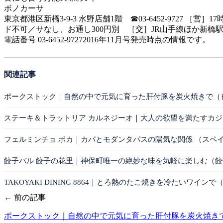
ボノカーサ
東京都港区新橋3-9-3 水野店舗1階 ☎03-6452-9727
ド不可／サなし、お通し300円別 ［交］JR山手線ほか新橋
電話番号 03-6452-97272016年11月号発売時点の情報です。
関連記事
ポークストック｜自然の中で元気に育った肝付豚を炭火焼きで（
ステーキ＆トラットリア カルネジーオ｜大人の欲望を満たすカジ
フェルミンチョ ボカ｜カバとモダンタパスの陽気な関係 （スペ
餃子バル 餃子の花里｜神保町唯一の絶妙な味を気軽に楽しむ（餃
TAKOYAKI DINING 8864｜とろ熱のたこ焼きを冷たいワイン
← 前の記事
ポークストック｜自然の中で元気に育った肝付豚を炭火焼きで