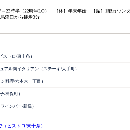
 ［営］17時～23時半（22時半LO） ［休］年末年始 ［席］1階
駅烏森口から徒歩3分
ビストロ/東十条）
ュアル肉イタリアン（ステーキ/大手町）
イン料理/六本木一丁目）
子/神保町）
で（ワインバー/新橋）
（ビストロ/東十条）