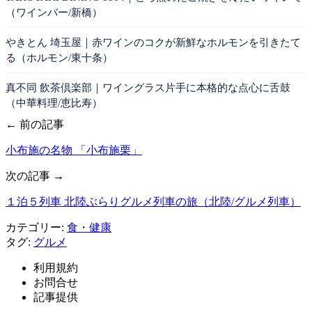
（ワインバー/新橋）
やきとん 埼玉屋｜赤ワインのコクが新鮮なホルモンを引きたて
る（ホルモン/東十条）
真不同 飲茶倶楽部｜ワイングラス片手に本格的な点心に舌鼓
（中華料理/恵比寿）
← 前の記事
小布施の名物 「小布施栗」
次の記事 →
１泊５列車 北陸ぶらりグルメ列車の旅（北陸/グルメ列車）
カテゴリー:
食・健康
タグ:
グルメ
利用規約
お問合せ
記事提供