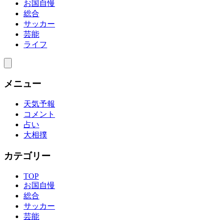
お国自慢
総合
サッカー
芸能
ライフ
メニュー
天気予報
コメント
占い
大相撲
カテゴリー
TOP
お国自慢
総合
サッカー
芸能