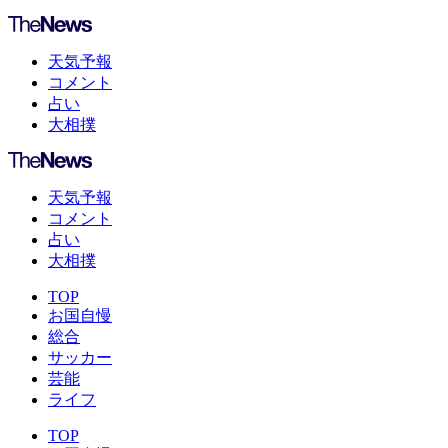
天気予報
コメント
占い
大相撲
天気予報
コメント
占い
大相撲
TOP
お国自慢
総合
サッカー
芸能
ライフ
TOP