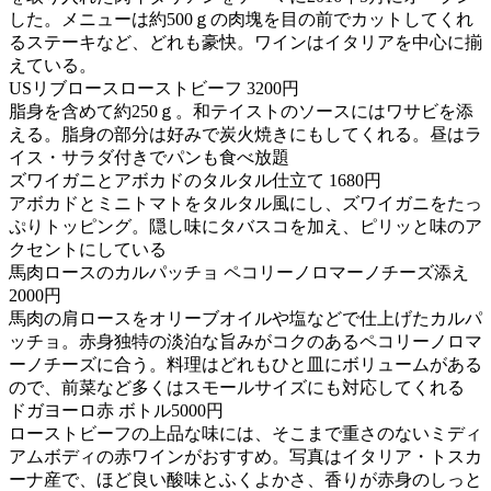
した。メニューは約500ｇの肉塊を目の前でカットしてくれ
るステーキなど、どれも豪快。ワインはイタリアを中心に揃
えている。
USリブロースローストビーフ 3200円
脂身を含めて約250ｇ。和テイストのソースにはワサビを添
える。脂身の部分は好みで炭火焼きにもしてくれる。昼はラ
イス・サラダ付きでパンも食べ放題
ズワイガニとアボカドのタルタル仕立て 1680円
アボカドとミニトマトをタルタル風にし、ズワイガニをたっ
ぷりトッピング。隠し味にタバスコを加え、ピリッと味のア
クセントにしている
馬肉ロースのカルパッチョ ペコリーノロマーノチーズ添え
2000円
馬肉の肩ロースをオリーブオイルや塩などで仕上げたカルパ
ッチョ。赤身独特の淡泊な旨みがコクのあるペコリーノロマ
ーノチーズに合う。料理はどれもひと皿にボリュームがある
ので、前菜など多くはスモールサイズにも対応してくれる
ドガヨーロ赤 ボトル5000円
ローストビーフの上品な味には、そこまで重さのないミディ
アムボディの赤ワインがおすすめ。写真はイタリア・トスカ
ーナ産で、ほど良い酸味とふくよかさ、香りが赤身のしっと