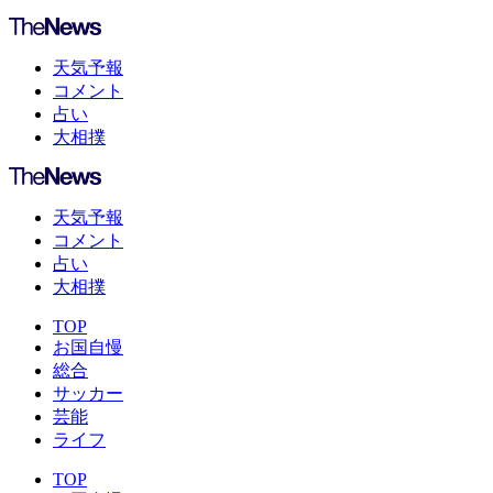
天気予報
コメント
占い
大相撲
天気予報
コメント
占い
大相撲
TOP
お国自慢
総合
サッカー
芸能
ライフ
TOP