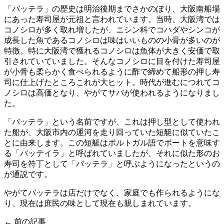
「バッテラ」の歴史は明治後期までさかのぼり、大阪南船場
にあった寿司屋が元祖と言われています。当時、大阪湾では
コノシロが多く取れ増したが、ニシン科でコハダやシンコが
成長した魚であるコノシロは味はいいものの小骨が多いのが
特徴。特に大阪湾で獲れるコノシロは魚体が大きく安価で取
引されていていました。そんなコノシロに目を付けた寿司屋
が小骨も柔らかく食べられるように酢で締めて船形の押し寿
司に仕上げたところこれが大ヒット。時代が進むにつれてコ
ノシロは高価となり、やがてサバが使われるようになりまし
た。
「バッテラ」という名前ですが、これは押し型として使われ
た船が、大阪市内の運河を走り回っていた短艇に似ていたこ
とに由来します。この短艇はポルトガル語でボートを意味す
る「バッテイラ」と呼ばれていましたが、それに似た形のお
寿司を符丁として「バッテラ」と呼ぶようになったというの
が通説です。
やがてバッテラは店だけでなく、家庭でも作られるようにな
り、現在は庶民の味として現在も親しまれています。
← 前の記事