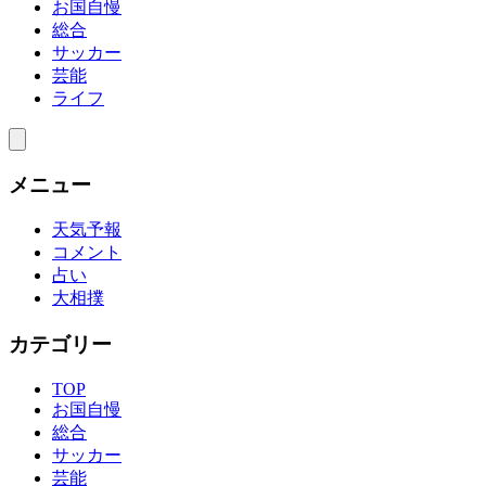
お国自慢
総合
サッカー
芸能
ライフ
メニュー
天気予報
コメント
占い
大相撲
カテゴリー
TOP
お国自慢
総合
サッカー
芸能