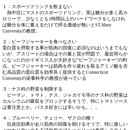
１：スポーツドリンクを飲まない
熱中症にマストのスポーツドリンク。実は糖分が多く高カ
ロリーで、少なくとも1時間以上のハードワークをしなけれ
ば糖分を体に蓄えるだけで摂る価値が無いとST.Mary
Universityの教授。
２：ビーフジャーキーを食べなさい
蛋白質を摂取する事が筋肉の回復に必須なのはいうまでもな
いが、アスリートの場合はその量と質が問題で、最近明らか
になったのがイギリス人が大好きな“ビーフジャーキー”の利
点。ビーフジャーキーは筋肉を作り疲れを取るアミノ酸を含
む高品質の蛋白質を効率良く提供するとConnecticut
Universityの栄養科学の教授が述べている
３：ナス科の野菜を制限する
ピーマン、トマト、ナス、ジャガイモ等のナス科の野菜は
カルシウムの吸収をブロックするそうで、特にトマトソース
は要注意とか。パスタ好きには辛いかも。。。
４：ブルーベリー、チェリー、ザクロの種！
抗炎症効果があり筋肉の回復を助けるそうで、特に激しい