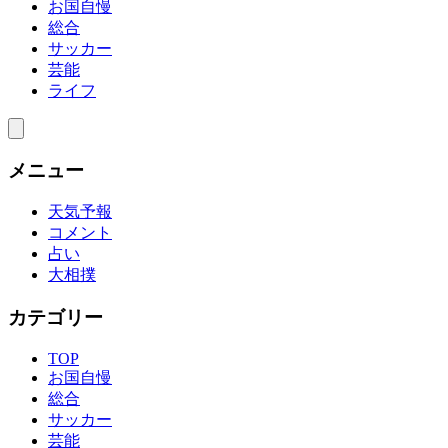
お国自慢
総合
サッカー
芸能
ライフ
メニュー
天気予報
コメント
占い
大相撲
カテゴリー
TOP
お国自慢
総合
サッカー
芸能