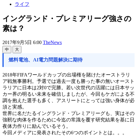
ライフ
イングランド・プレミアリーグ強さの
素は？
2017年9月5日 6:00
TheNews
中
大
燃料電池、AI電力問題解決に期待
2018年FIFAワールドカップの出場権を賭けたオーストラリ
ア戦無事勝利。予選では過去一度も勝った事の無いオースト
ラリアに日本は2対0で完勝。若い次世代の活躍には日本サッ
カー界の明るい未来を確信しましたが、今回もケガによる不
調を抱えた選手も多く、アスリートにとっては強い身体が必
須と実感。
世界に名だたるイングランド・プレミアリーグも、実はその
強靭な肉体を作るために今迄の常識を覆す研究結果を基に日
夜体力作りに励んでいるそう。
今回メディアに発表されたその6つのポイントとは。。。