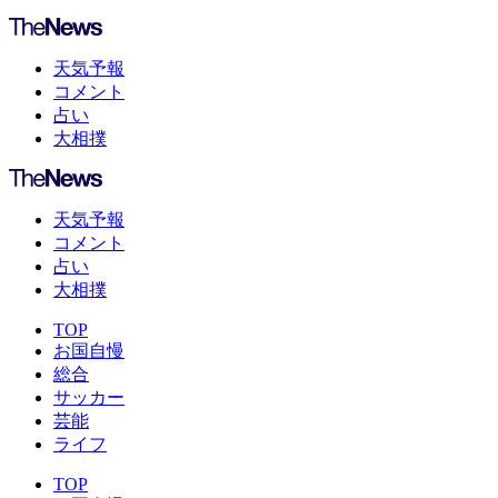
天気予報
コメント
占い
大相撲
天気予報
コメント
占い
大相撲
TOP
お国自慢
総合
サッカー
芸能
ライフ
TOP