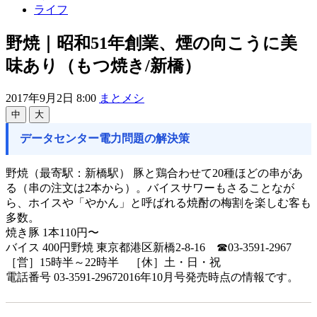
ライフ
野焼｜昭和51年創業、煙の向こうに美
味あり（もつ焼き/新橋）
2017年9月2日 8:00
まとメシ
中
大
データセンター電力問題の解決策
野焼（最寄駅：新橋駅） 豚と鶏合わせて20種ほどの串があ
る（串の注文は2本から）。バイスサワーもさることなが
ら、ホイスや「やかん」と呼ばれる焼酎の梅割を楽しむ客も
多数。
焼き豚 1本110円〜
バイス 400円野焼 東京都港区新橋2-8-16 ☎03-3591-2967
［営］15時半～22時半 ［休］土・日・祝
電話番号 03-3591-29672016年10月号発売時点の情報です。