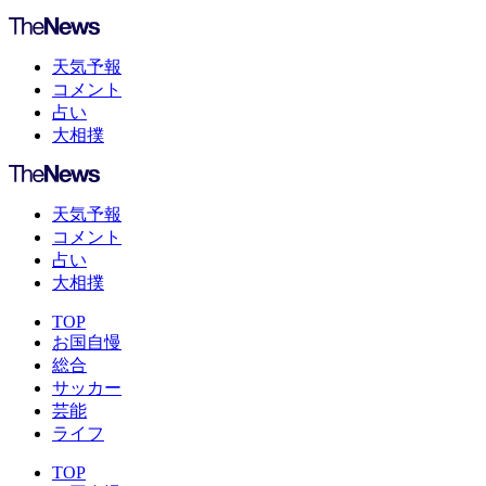
天気予報
コメント
占い
大相撲
天気予報
コメント
占い
大相撲
TOP
お国自慢
総合
サッカー
芸能
ライフ
TOP