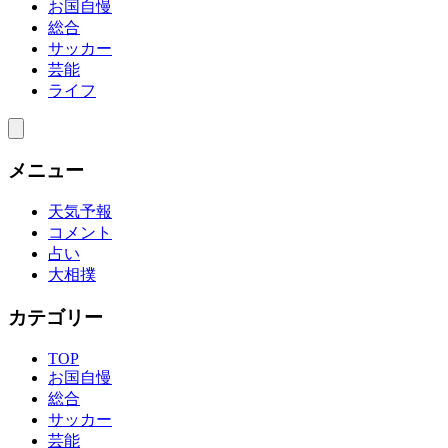
お国自慢
総合
サッカー
芸能
ライフ
メニュー
天気予報
コメント
占い
大相撲
カテゴリー
TOP
お国自慢
総合
サッカー
芸能