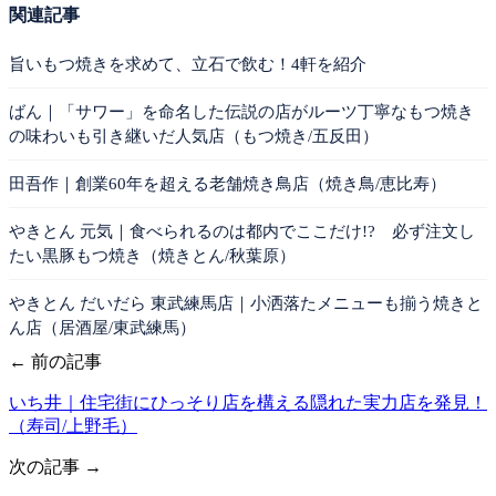
関連記事
旨いもつ焼きを求めて、立石で飲む！4軒を紹介
ばん｜「サワー」を命名した伝説の店がルーツ丁寧なもつ焼き
の味わいも引き継いだ人気店（もつ焼き/五反田）
田吾作｜創業60年を超える老舗焼き鳥店（焼き鳥/恵比寿）
やきとん 元気｜食べられるのは都内でここだけ!? 必ず注文し
たい黒豚もつ焼き（焼きとん/秋葉原）
やきとん だいだら 東武練馬店｜小洒落たメニューも揃う焼きと
ん店（居酒屋/東武練馬）
← 前の記事
いち井｜住宅街にひっそり店を構える隠れた実力店を発見！
（寿司/上野毛）
次の記事 →