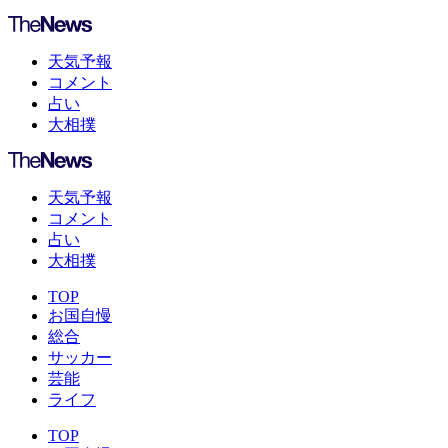
天気予報
コメント
占い
大相撲
天気予報
コメント
占い
大相撲
TOP
お国自慢
総合
サッカー
芸能
ライフ
TOP