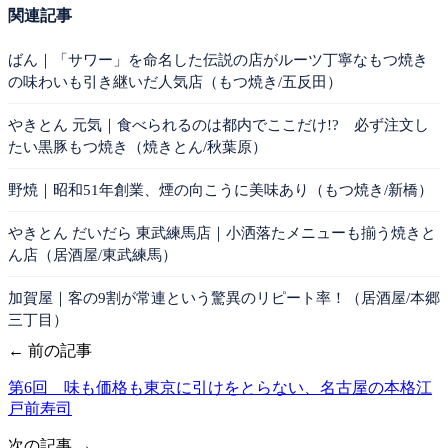
関連記事
ばん｜「サワー」を命名した伝説の店がルーツ丁寧なもつ焼き
の味わいも引き継いだ人気店（もつ焼き/五反田）
やきとん 元気｜食べられるのは都内でここだけ!? 必ず注文し
たい黒豚もつ焼き（焼きとん/秋葉原）
野焼｜昭和51年創業、煙の向こうに美味あり（もつ焼き/新橋）
やきとん だいだら 東武練馬店｜小洒落たメニューも揃う焼きと
ん店（居酒屋/東武練馬）
加賀屋｜客の9割が常連という驚異のリピート率！（居酒屋/本郷
三丁目）
← 前の記事
第6回 味も価格も東京に引けをとらない、名古屋の本格江
戸前寿司
次の記事 →