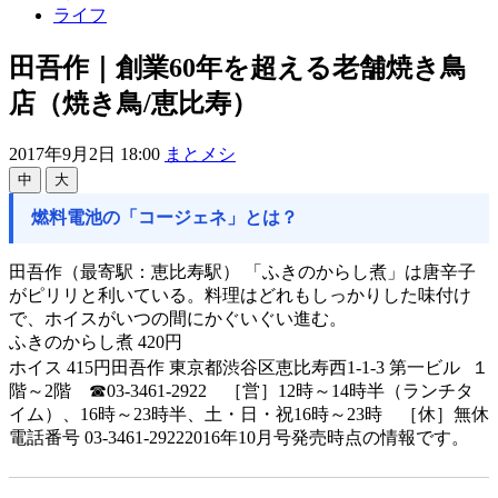
ライフ
田吾作｜創業60年を超える老舗焼き鳥
店（焼き鳥/恵比寿）
2017年9月2日 18:00
まとメシ
中
大
燃料電池の「コージェネ」とは？
田吾作（最寄駅：恵比寿駅） 「ふきのからし煮」は唐辛子
がピリリと利いている。料理はどれもしっかりした味付け
で、ホイスがいつの間にかぐいぐい進む。
ふきのからし煮 420円
ホイス 415円田吾作 東京都渋谷区恵比寿西1-1-3 第一ビル １
階～2階 ☎03-3461-2922 ［営］12時～14時半（ランチタ
イム）、16時～23時半、土・日・祝16時～23時 ［休］無休
電話番号 03-3461-29222016年10月号発売時点の情報です。