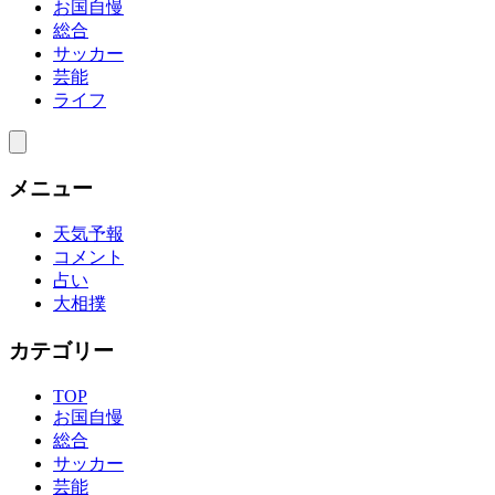
お国自慢
総合
サッカー
芸能
ライフ
メニュー
天気予報
コメント
占い
大相撲
カテゴリー
TOP
お国自慢
総合
サッカー
芸能