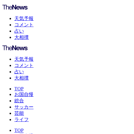
天気予報
コメント
占い
大相撲
天気予報
コメント
占い
大相撲
TOP
お国自慢
総合
サッカー
芸能
ライフ
TOP