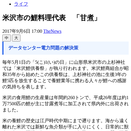
ライフ
米沢市の鯉料理代表 「甘煮」
2017年9月6日 17:00
TheNews
中
大
データセンター電力問題の解決策
毎年5月1日の「5(こ)1(い)の日」に山形県米沢市の上杉神社
では「米沢鯉供養祭」が執り行われます。米沢鯉商組合が昭
和35年から始めたこの供養祭は、上杉神社の池に生後3年の
鯉5匹を放生することで養鯉業等に携わる人々が鯉への感謝
の気持ちを表します。
米沢の食用鯉の生産量は年間約260トンで、平成26年度は約1
万7500匹の鯉が主に甘露煮等に加工されて県内外に出荷され
ました。
米の養鯉の歴史は江戸時代中期にまで遡ります。海から遠く
離れた米沢では新鮮な魚介類が手に入りにくく、日常的に獣