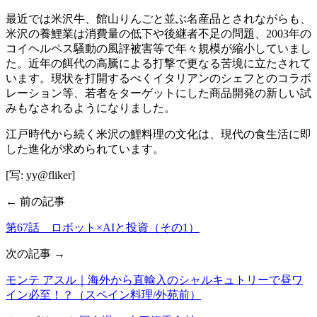
最近では米沢牛、館山りんごと並ぶ名産品とされながらも、
米沢の養鯉業は消費量の低下や後継者不足の問題、2003年の
コイヘルペス騒動の風評被害等で年々規模が縮小していまし
た。近年の餌代の高騰による打撃で更なる苦境に立たされて
います。現状を打開するべくイタリアンのシェフとのコラボ
レーション等、若者をターゲットにした商品開発の新しい試
みもなされるようになりました。
江戸時代から続く米沢の鯉料理の文化は、現代の食生活に即
した進化が求められています。
[写: yy@fliker]
← 前の記事
第67話 ロボット×AIと投資（その1）
次の記事 →
モンテ アスル｜海外から直輸入のシャルキュトリーで昼ワ
イン必至！？（スペイン料理/外苑前）