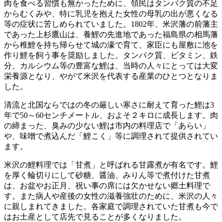
肉を食べる習慣も無かったために、領民はタンパク質の不足
からむくみや、特に乳児を抱えた女性の母乳の出が悪くなる
等の症状に苦しめられていました。1802年、米沢藩の前藩主
であった上杉鷹山は、養鯉の先進地であった福島県の相馬藩
から稚鯉を持ち帰らせて城の濠で育て、家臣にも屋敷に池を
作り鯉を飼う事を奨励しました。タンパク質、ビタミン、鉄
分、カルシウム等の豊富な鯉は、当時の人々にとっては大変
栄養源となり、やがて米沢を代表する産業のひとつとなりま
した。
清流と北国ならではの冬の厳しい寒さに耐えて育った鯉は3
年で50～60センチメートル、およそ２キロに成長します。肉
の締まった、臭みの少ない鯉は市内の料理店で「あらい」
や、味噌で煮込んだ「鯉こく」等に調理されて提供されてい
ます。
米沢の鯉料理では「甘煮」と呼ばれる甘露煮が有名です。鯉
を厚く輪切りにして砂糖、醤油、みりん等で煮付けた甘煮
は、お盆やお正月、祝い事の席には欠かせない郷土料理で
す。また病人や産後の女性の滋養強壮のために、米沢の人々
に親しまれてきました。各家庭で調理されていた甘煮も今で
はお土産として店先で見ることが多くなりました。