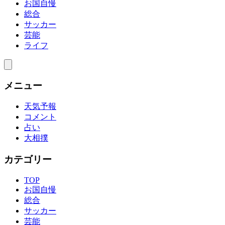
お国自慢
総合
サッカー
芸能
ライフ
メニュー
天気予報
コメント
占い
大相撲
カテゴリー
TOP
お国自慢
総合
サッカー
芸能