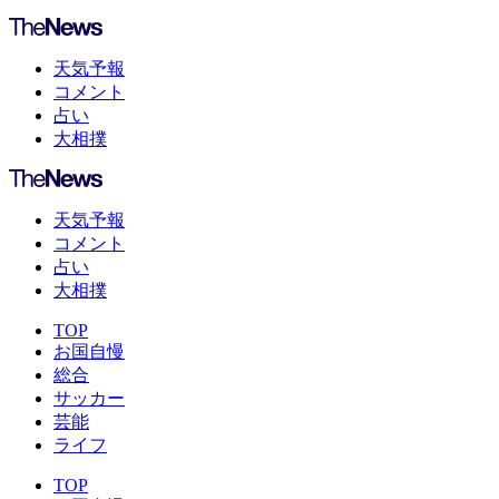
天気予報
コメント
占い
大相撲
天気予報
コメント
占い
大相撲
TOP
お国自慢
総合
サッカー
芸能
ライフ
TOP