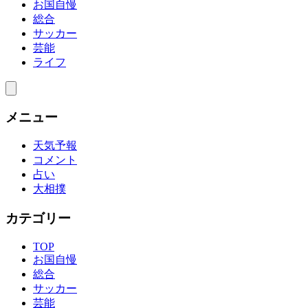
お国自慢
総合
サッカー
芸能
ライフ
メニュー
天気予報
コメント
占い
大相撲
カテゴリー
TOP
お国自慢
総合
サッカー
芸能