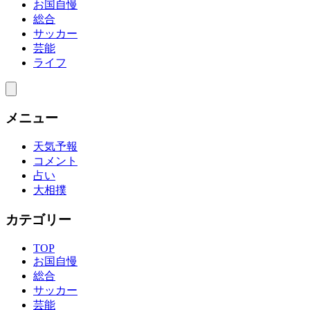
お国自慢
総合
サッカー
芸能
ライフ
メニュー
天気予報
コメント
占い
大相撲
カテゴリー
TOP
お国自慢
総合
サッカー
芸能