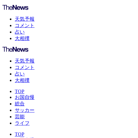
天気予報
コメント
占い
大相撲
天気予報
コメント
占い
大相撲
TOP
お国自慢
総合
サッカー
芸能
ライフ
TOP