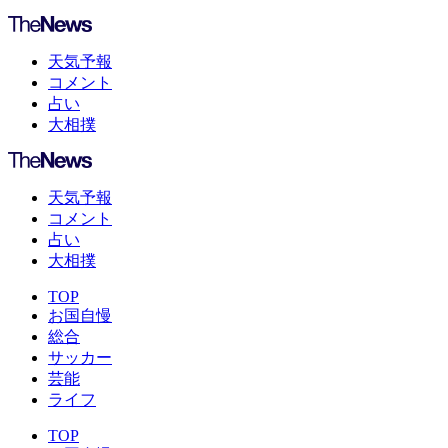
天気予報
コメント
占い
大相撲
天気予報
コメント
占い
大相撲
TOP
お国自慢
総合
サッカー
芸能
ライフ
TOP