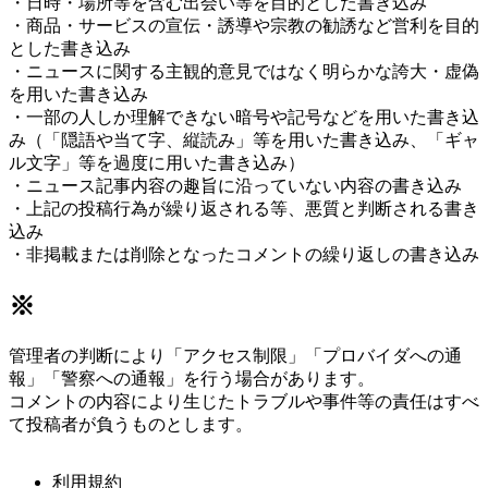
・日時・場所等を含む出会い等を目的とした書き込み
・商品・サービスの宣伝・誘導や宗教の勧誘など営利を目的
とした書き込み
・ニュースに関する主観的意見ではなく明らかな誇大・虚偽
を用いた書き込み
・一部の人しか理解できない暗号や記号などを用いた書き込
み（「隠語や当て字、縦読み」等を用いた書き込み、「ギャ
ル文字」等を過度に用いた書き込み）
・ニュース記事内容の趣旨に沿っていない内容の書き込み
・上記の投稿行為が繰り返される等、悪質と判断される書き
込み
・非掲載または削除となったコメントの繰り返しの書き込み
※
管理者の判断により「アクセス制限」「プロバイダへの通
報」「警察への通報」を行う場合があります。
コメントの内容により生じたトラブルや事件等の責任はすべ
て投稿者が負うものとします。
利用規約