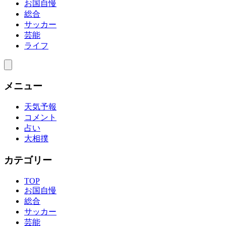
お国自慢
総合
サッカー
芸能
ライフ
メニュー
天気予報
コメント
占い
大相撲
カテゴリー
TOP
お国自慢
総合
サッカー
芸能